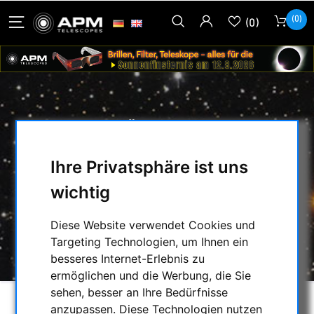
(0)
(0)
30MM VERLÄNGERUNG MIT M68
GEWINDE FÜR TECNOSKY
Ihre Privatsphäre ist uns
PRÄZISIONSAUSZUG 2"
wichtig
HOME
/
MECHANISCHES ZUBEHÖR
/
OKULARAUSZÜGE & ZUBEHÖR
/
TECNOSKY
/
Diese Website verwendet Cookies und
30MM VERLÄNGERUNG MIT M68 GEWINDE
Targeting Technologien, um Ihnen ein
FÜR TECNOSKY PRÄZISIONSAUSZUG 2"
besseres Internet-Erlebnis zu
ermöglichen und die Werbung, die Sie
sehen, besser an Ihre Bedürfnisse
anzupassen. Diese Technologien nutzen