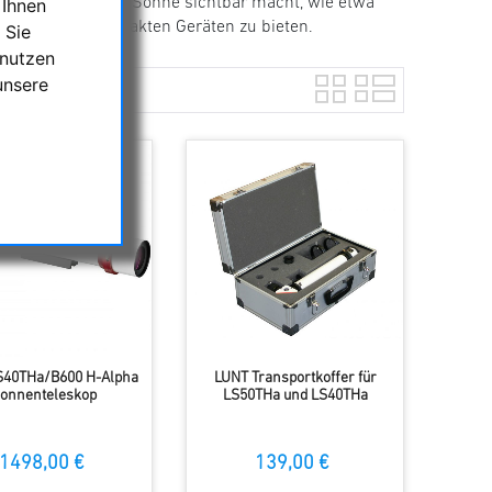
ele Details auf der Sonne sichtbar macht, wie etwa
 Ihnen
Leistung in kompakten Geräten zu bieten.
 Sie
 nutzen
unsere
S40THa/B600 H-Alpha
LUNT Transportkoffer für
onnenteleskop
LS50THa und LS40THa
1498,00 €
139,00 €