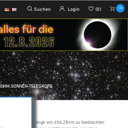
(0)
Suchen
Login
(0)
40MM SONNEN-TELESKOPE
kope
onne in der Wellenlänge von 656,28nm zu beobachten