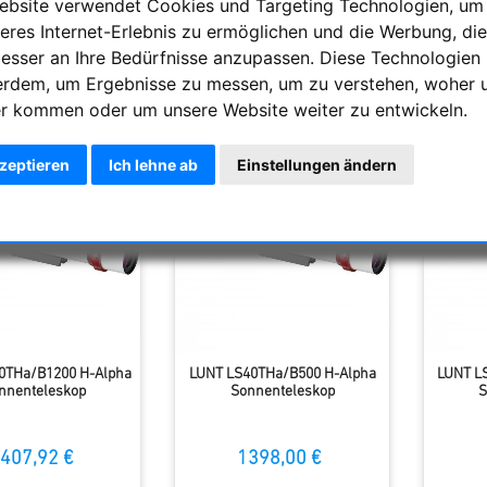
tografieren. Die bei weitem interessanteste Emissionslinie, die vi
ebsite verwendet Cookies und Targeting Technologien, um
nzen und Filamente. Die Systeme sind optimiert um die höchste 
eres Internet-Erlebnis zu ermöglichen und die Werbung, die
besser an Ihre Bedürfnisse anzupassen. Diese Technologien
erdem, um Ergebnisse zu messen, um zu verstehen, woher 
ng
Anzahl
r kommen oder um unsere Website weiter zu entwickeln.
kzeptieren
Ich lehne ab
Einstellungen ändern
0THa/B1200 H-Alpha
LUNT LS40THa/B500 H-Alpha
LUNT L
nnenteleskop
Sonnenteleskop
S
407,92 €
1398,00 €