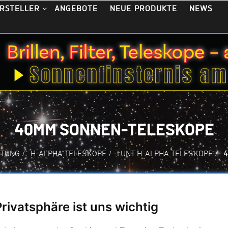
ANGEBOTE
NEUE PRODUKTE
NEWS
RSTELLER
40MM SONNEN-TELESKOPE
HTUNG
/
H-ALPHA TELESKOPE
/
LUNT H-ALPHA TELESKOPE
/
Lunt 40mm Sonnen-Teles
Privatsphäre ist uns wichtig
 H-Alpha Teleskope mit denen Sie sofort beginnen können die S