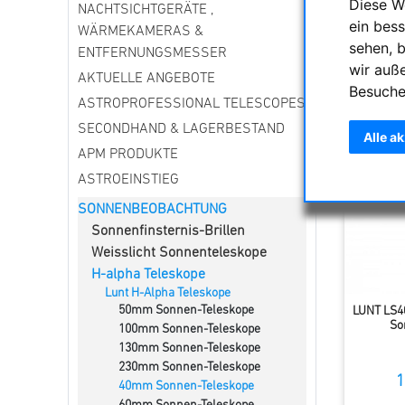
und zu fo
Diese W
NACHTSICHTGERÄTE ,
Protubera
ein bess
WÄRMEKAMERAS &
sehen, 
ENTFERNUNGSMESSER
wir auß
Sortieru
AKTUELLE ANGEBOTE
Besuche
ASTROPROFESSIONAL TELESCOPES
SECONDHAND & LAGERBESTAND
Alle a
APM PRODUKTE
ASTROEINSTIEG
SONNENBEOBACHTUNG
Sonnenfinsternis-Brillen
Weisslicht Sonnenteleskope
H-alpha Teleskope
Lunt H-Alpha Teleskope
50mm Sonnen-Teleskope
LUNT LS4
So
100mm Sonnen-Teleskope
130mm Sonnen-Teleskope
230mm Sonnen-Teleskope
1
40mm Sonnen-Teleskope