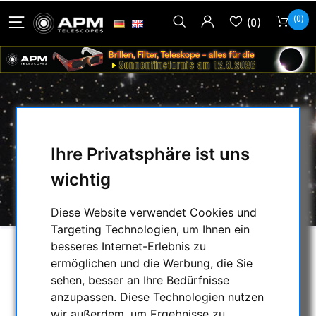
(0)
(0)
ADAPTER FÜR 2.7X BARLOW
Ihre Privatsphäre ist uns
HOME
/
SECONDHAND & LAGERBESTAND
/
wichtig
LAGERLISTE
/
KOMAKORREKTOR:
/
ADAPTER FÜR 2.7X BARLOW
Diese Website verwendet Cookies und
Targeting Technologien, um Ihnen ein
besseres Internet-Erlebnis zu
ermöglichen und die Werbung, die Sie
sehen, besser an Ihre Bedürfnisse
anzupassen. Diese Technologien nutzen
wir außerdem, um Ergebnisse zu