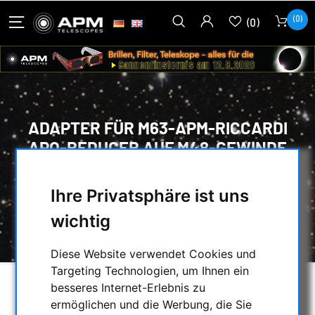
(0)
(0)
ADAPTER FÜR M63-APM-RICCARDI
APO-REDUCER AUF M48-GEWINDE
HOME
/
MECHANISCHES ZUBEHÖR
/
Ihre Privatsphäre ist uns
ADAPTER
/
M63 ADAPTER
/
ADAPTER FÜR M63-APM-RICCARDI APO-
wichtig
REDUCER AUF M48-GEWINDE
Diese Website verwendet Cookies und
Targeting Technologien, um Ihnen ein
besseres Internet-Erlebnis zu
ermöglichen und die Werbung, die Sie