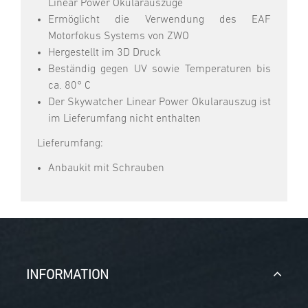
Linear Power Okularauszüge
Ermöglicht die Verwendung des EAF
Motorfokus Systems von ZWO
Hergestellt im 3D Druck
Beständig gegen UV sowie Temperaturen bis
ca. 80° C
Der Skywatcher Linear Power Okularauszug ist
im Lieferumfang nicht enthalten
Lieferumfang:
Anbaukit mit Schrauben
INFORMATION