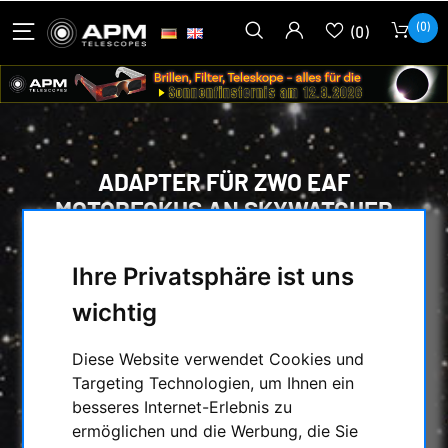
(0)
(0)
ADAPTER FÜR ZWO EAF
MOTORFOKUS AN SKYWATCHER
LINEAR POWER OKULARAUSZÜGE
Ihre Privatsphäre ist uns
HOME
/
MECHANISCHES ZUBEHÖR
/
wichtig
OKULARAUSZÜGE & ZUBEHÖR
/
ADAPTER & VERLÄNGERUNGEN
/
ADAPTER FÜR ZWO EAF MOTORFOKUS AN
Diese Website verwendet Cookies und
SKYWATCHER LINEAR POWER
Targeting Technologien, um Ihnen ein
OKULARAUSZÜGE
besseres Internet-Erlebnis zu
ermöglichen und die Werbung, die Sie