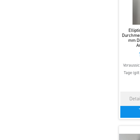
Ellipt
Durchmes
mm Di
An
Voraussich
Tage (gil