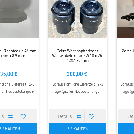
el Rechteckig 46 mm
Zeiss West aspherische
Zeiss 
1 mm x 8,9 mm
Weitwinkelokulare W 10 x 25 ,
1.25" 25 mm
35,00 €
300,00 €
tliche Lieferzeit : 2-3
Voraussichtliche Lieferzeit : 2-3
Voraussi
t für Neubestellungen)
Tage (gilt für Neubestellungen)
Tage (gi
KAUFEN
KAUFEN