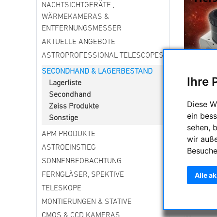
NACHTSICHTGERÄTE ,
WÄRMEKAMERAS &
ENTFERNUNGSMESSER
AKTUELLE ANGEBOTE
ASTROPROFESSIONAL TELESCOPES
SECONDHAND & LAGERBESTAND
Ihre 
Lagerliste
Am Aben
Secondhand
Teile Eur
Diese W
Zeiss Produkte
ein bess
Hierzula
Sonstige
sehen, 
bietet. D
APM PRODUKTE
wir auß
sichtbar "
ASTROEINSTIEG
Besuche
Was brauc
SONNENBEOBACHTUNG
-----------
Alle a
FERNGLÄSER, SPEKTIVE
Secondha
TELESKOPE
MONTIERUNGEN & STATIVE
CMOS & CCD KAMERAS