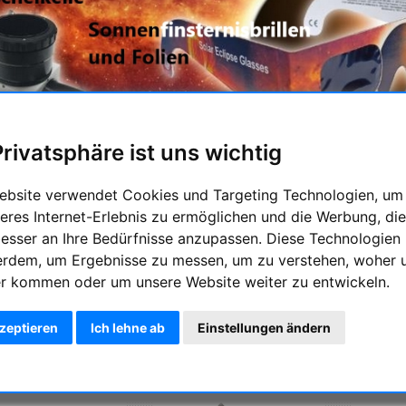
Privatsphäre ist uns wichtig
d des
12. August 2026
steht ein außergewöhnliches Himmelser
opas hinweg – allerdings
nicht über Deutschland
.
ebsite verwendet Cookies und Targeting Technologien, um
eres Internet-Erlebnis zu ermöglichen und die Werbung, die
nde erleben wir eine
beeindruckende partielle Finsternis
, die 
besser an Ihre Bedürfnisse anzupassen. Diese Technologien
eutschland liegt vollständig im
Halbschatten
des Mondes. Dadur
erdem, um Ergebnisse zu messen, um zu verstehen, woher 
ange­knabbert"
.
r kommen oder um unsere Website weiter zu entwickeln.
ht man für eine sichere Beobachtung der Sonnenfinsternis? Ei
---------------------------------------------------------------
kzeptieren
Ich lehne ab
Einstellungen ändern
nd & Lagerbestand