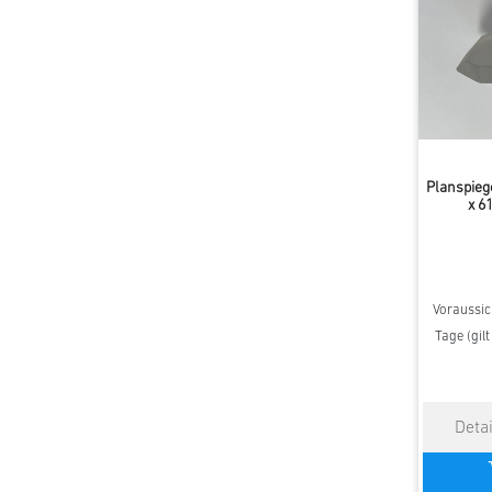
Planspieg
x 6
Voraussich
Tage (gil