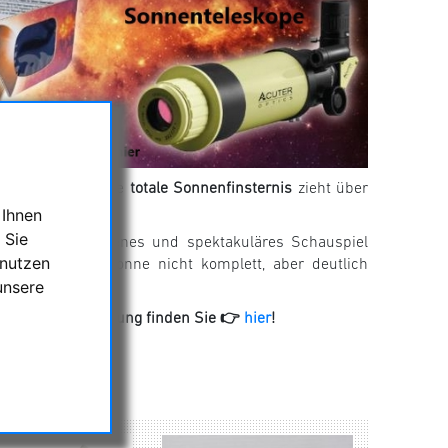
eignis bevor: Eine
totale Sonnenfinsternis
zieht über
 Ihnen
 Sie
dennoch ein seltenes und spektakuläres Schauspiel
 nutzen
ch wird die Sonne nicht komplett, aber deutlich
unsere
ne Zusammenstellung finden Sie 👉
hier
!