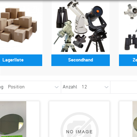
Lagerliste
Secondhand
Z
ng
Anzahl