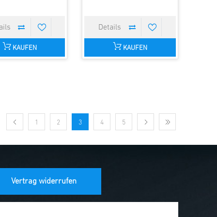
KAUFEN
KAUFEN
1
2
3
4
5
Vertrag widerrufen