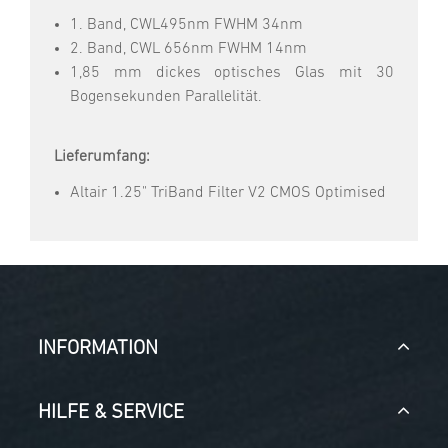
1. Band, CWL495nm FWHM 34nm
2. Band, CWL 656nm FWHM 14nm
1,85 mm dickes optisches Glas mit 30
Bogensekunden Parallelität.
Lieferumfang:
Altair 1.25" TriBand Filter V2 CMOS Optimised
INFORMATION
HILFE & SERVICE