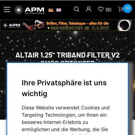
(0)
(0)
ALTAIR 1.25" TRIBAND FILTER V2
CMOS OPTIMISED
HOME
/
OPTISCHES ZUBEHÖR
/
Ihre Privatsphäre ist uns
FOTOGRAFISCHE FILTER
/
MULTIBAND-FILTER
/
wichtig
ALTAIR 1.25" TRIBAND FILTER V2 CMOS
OPTIMISED
Diese Website verwendet Cookies und
Targeting Technologien, um Ihnen ein
besseres Internet-Erlebnis zu
ermöglichen und die Werbung, die Sie