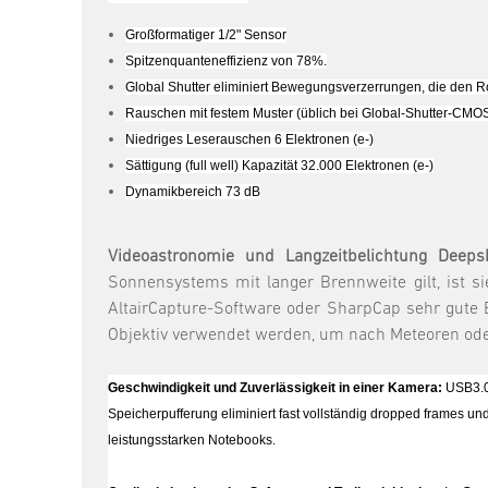
Großformatiger 1/2" Sensor
Spitzenquanteneffizienz von 78%.
Global Shutter eliminiert Bewegungsverzerrungen, die den
Rauschen mit festem Muster (üblich bei Global-Shutter-CMOS
Niedriges Leserauschen 6 Elektronen (e-)
Sättigung (full well) Kapazität 32.000 Elektronen (e-)
Dynamikbereich 73 dB
Videoastronomie und Langzeitbelichtung Deep
Sonnensystems mit langer Brennweite gilt, ist si
AltairCapture-Software oder SharpCap sehr gute E
Objektiv verwendet werden, um nach Meteoren ode
Geschwindigkeit und Zuverlässigkeit in einer Kamera:
USB3.0
Speicherpufferung eliminiert fast vollständig dropped frames u
leistungsstarken Notebooks.