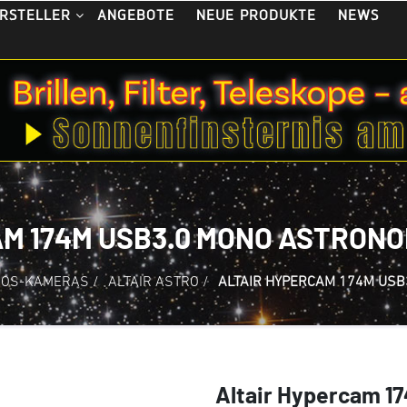
ANGEBOTE
NEUE PRODUKTE
NEWS
RSTELLER
AM 174M USB3.0 MONO ASTRON
OS-KAMERAS
/
ALTAIR ASTRO
/
ALTAIR HYPERCAM 174M US
Altair Hypercam 