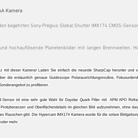
EAA Kamera
 den begehrten Sony Pregius Global Shutter IMX174 CMOS-Senso
und hochauflösende Planetenbilder mit langen Brennweiten. Hi
 mit dieser Kamera! Laden Sie einfach die neueste SharpCap herunter und sch
er die erstaunlich genaue Guidescope Polarausrichtungsroutine, Fokusunterstüt
onderangebot zu profitieren.
Sensor ist eine sehr gute Wahl für Daystar Quark Filter mit APM APO Refrakt
rotuberanzen und Oberflächendetails im gleichen Bild aufzunehmen, ohne dass 
estes Rauschen gibt. Die Hypercam IMX174 Kamera wurde für die solare Bildgebun
oder mehr.