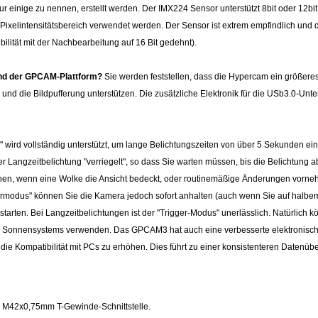
r einige zu nennen, erstellt werden.
Der IMX224 Sensor unterstützt 8bit oder 12
ixelintensitätsbereich verwendet werden. Der Sensor ist extrem empfindlich und d
bilität mit der Nachbearbeitung auf 16 Bit gedehnt).
und der GPCAM-Plattform?
Sie werden feststellen, dass die Hypercam ein größe
und die Bildpufferung unterstützen. Die zusätzliche Elektronik für die USb3.0-Unte
 wird vollständig unterstützt, um lange Belichtungszeiten von über 5 Sekunden e
angzeitbelichtung "verriegelt", so dass Sie warten müssen, bis die Belichtung a
chen, wenn eine Wolke die Ansicht bedeckt, oder routinemäßige Änderungen vorneh
ermodus" können Sie die Kamera jedoch sofort anhalten (auch wenn Sie auf halbe
 starten. Bei Langzeitbelichtungen ist der "Trigger-Modus" unerlässlich. Natürli
es Sonnensystems verwenden. Das GPCAM3 hat auch eine verbesserte elektronische
die Kompatibilität mit PCs zu erhöhen. Dies führt zu einer konsistenteren Daten
r M42x0,75mm T-Gewinde-Schnittstelle.