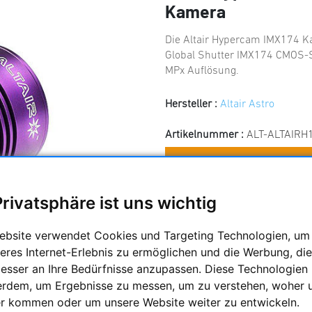
Kamera
Die Altair Hypercam IMX174 K
Global Shutter IMX174 CMOS-S
MPx Auflösung.
Hersteller :
Altair Astro
Artikelnummer :
ALT-ALTAIRH
Frag
Privatsphäre ist uns wichtig
Preis:
909,00 €
ebsite verwendet Cookies und Targeting Technologien, um
eres Internet-Erlebnis zu ermöglichen und die Werbung, die
besser an Ihre Bedürfnisse anzupassen. Diese Technologien
erdem, um Ergebnisse zu messen, um zu verstehen, woher 
r kommen oder um unsere Website weiter zu entwickeln.
z