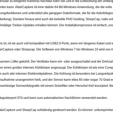
nsatz zu billigeren Kameras hat Altair Astro viel Zeit in die Entwicklung der umfan
erden kann. AltairCapture ist eine stabile 64-Bit-Windows-Anwendung, die die vol
gsfunktionen und unterstützt alle gängigen Dateiformate, die für die Astrofotografi
rarbeitung). Darüber hinaus wird auch die beliebte PHD Guiding, SharpCap, nativ u
lmäßige Treiber-Updates erhalten können. Der Installationsprozess ist einfach, u
, ist sie auch voll kompatibel mit USB2.0-Ports, wenn ein längeres Kabel und we
airCapture oder Sharpcap. Die Software von Windows 7 bis Windows 10 wird von Alt
sarmen Lüfter gekühlt. Der Ventilator kann ein- oder ausgeschaltet und die Drehza
er einen großen internen Kühlkörper angesaugt. Der Kühlkörper ist wie eine Com
rn auch alle internen Elektronikplatinen. Die Kühlung ist besonders bei Langzei
ufnahme unangenehm heiß, und der Sensor kann etwa 60 oder sogar 70 Grad erreic
uverlässige Sonnenfotografie mit einem Solarfilter oder Herschel Keil konzipiert. B
utoguiderport ST4 und kann zum automatischen Nachführen verwendet werden.
irCapture und SharpCap vollständig gesteuert werden. Es können unkomprimierte