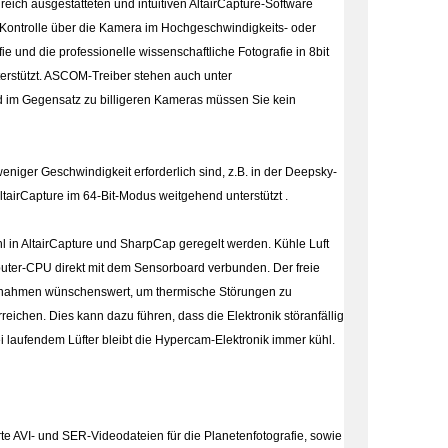
greich ausgestatteten und intuitiven AltairCapture-Software
le Kontrolle über die Kamera im Hochgeschwindigkeits- oder
e und die professionelle wissenschaftliche Fotografie in 8bit
nterstützt. ASCOM-Treiber stehen auch unter
nd im Gegensatz zu billigeren Kameras müssen Sie kein
niger Geschwindigkeit erforderlich sind, z.B. in der Deepsky-
airCapture im 64-Bit-Modus weitgehend unterstützt .
hl in AltairCapture und SharpCap geregelt werden. Kühle Luft
puter-CPU direkt mit dem Sensorboard verbunden. Der freie
taufnahmen wünschenswert, um thermische Störungen zu
hen. Dies kann dazu führen, dass die Elektronik störanfällig
ei laufendem Lüfter bleibt die Hypercam-Elektronik immer kühl.
 AVI- und SER-Videodateien für die Planetenfotografie, sowie