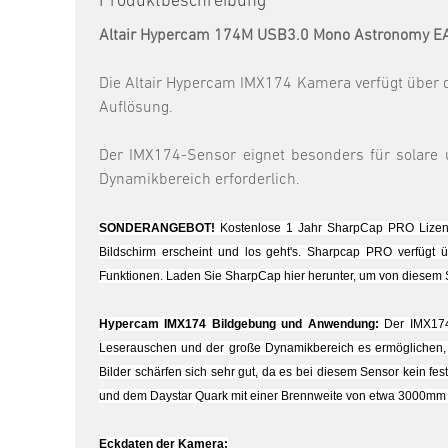
Produktbeschreibung
Altair Hypercam 174M USB3.0 Mono Astronomy 
Die Altair Hypercam IMX174 Kamera verfügt über
Auflösung.
Der IMX174-Sensor eignet besonders für solare 
Dynamikbereich erforderlich.
SONDERANGEBOT!
Kostenlose 1 Jahr SharpCap PRO Lizenz
Bildschirm erscheint und los geht's. Sharpcap PRO verfügt üb
Funktionen. Laden Sie SharpCap hier herunter, um von diesem S
Hypercam IMX174 Bildgebung und Anwendung:
Der IMX174-
Leserauschen und der große Dynamikbereich es ermöglichen, P
Bilder schärfen sich sehr gut, da es bei diesem Sensor kein f
und dem Daystar Quark mit einer Brennweite von etwa 3000mm 
Eckdaten der Kamera: