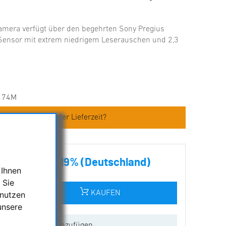
amera verfügt über den begehrten Sony Pregius
ensor mit extrem niedrigem Leserauschen und 2,3
174M
en zum Artikel oder Lieferzeit?
 inkl. MwSt. 19% (Deutschland)
 Ihnen
 Sie
KAUFEN
 nutzen
unsere
ur Wunschliste hinzufügen