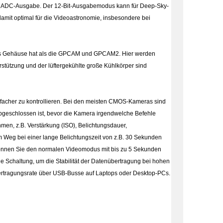
bit ADC-Ausgabe. Der 12-Bit-Ausgabemodus kann für Deep-Sky-
amit optimal für die Videoastronomie, insbesondere bei
res Gehäuse hat als die GPCAM und GPCAM2. Hier werden
rstützung und der lüftergekühlte große Kühlkörper sind
infacher zu kontrollieren. Bei den meisten CMOS-Kameras sind
bgeschlossen ist, bevor die Kamera irgendwelche Befehle
men, z.B. Verstärkung (ISO), Belichtungsdauer,
m Weg bei einer lange Belichtungszeit von z.B. 30 Sekunden
ch können Sie den normalen Videomodus mit bis zu 5 Sekunden
 Schaltung, um die Stabilität der Datenübertragung bei hohen
übertragungsrate über USB-Busse auf Laptops oder Desktop-PCs.