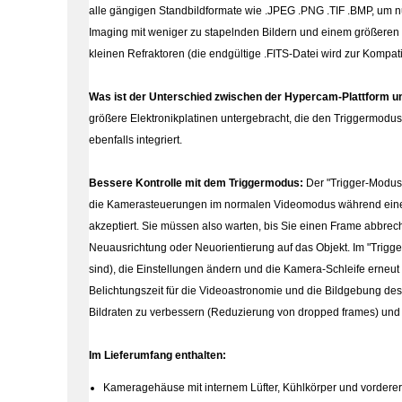
alle gängigen Standbildformate wie .JPEG .PNG .TIF .BMP, um nu
Imaging mit weniger zu stapelnden Bildern und einem größeren P
kleinen Refraktoren (die endgültige .FITS-Datei wird zur Kompati
Was ist der Unterschied zwischen der Hypercam-Plattform 
größere Elektronikplatinen untergebracht, die den Triggermodus 
ebenfalls integriert.
Bessere Kontrolle mit dem Triggermodus:
Der "Trigger-Modus"
die Kamerasteuerungen im normalen Videomodus während einer L
akzeptiert. Sie müssen also warten, bis Sie einen Frame abbre
Neuausrichtung oder Neuorientierung auf das Objekt. Im "Trigg
sind), die Einstellungen ändern und die Kamera-Schleife erneut
Belichtungszeit für die Videoastronomie und die Bildgebung d
Bildraten zu verbessern (Reduzierung von dropped frames) und 
Im Lieferumfang enthalten:
Kameragehäuse mit internem Lüfter, Kühlkörper und vordere