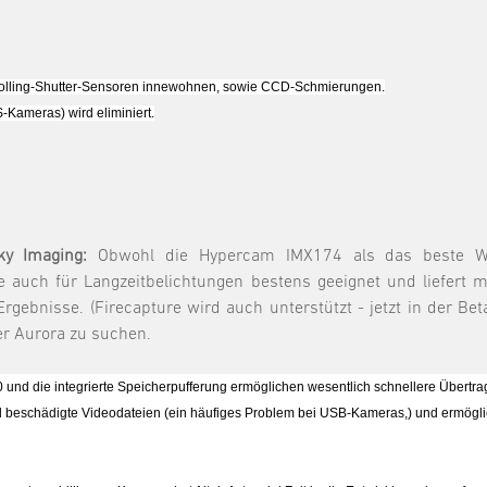
 Rolling-Shutter-Sensoren innewohnen, sowie CCD-Schmierungen.
-Kameras) wird eliminiert.
sky Imaging:
Obwohl die Hypercam IMX174 als das beste We
e auch für Langzeitbelichtungen bestens geeignet und liefert 
rgebnisse. (Firecapture wird auch unterstützt - jetzt in der B
r Aurora zu suchen.
 und die integrierte Speicherpufferung ermöglichen wesentlich schnellere Übert
nd beschädigte Videodateien (ein häufiges Problem bei USB-Kameras,) und ermöglich