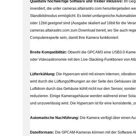
Qualitativ hochwertige Software und Treiber inklusive:
Im Gege
investiert, die unter cameras.altairastro.com heruntergeladen w
Standbildmodus ermöglicht. Es bietet umfangreiche Automatisierun
oder 12bit geeignet sind (Ausgabe skaliert auf 16bit für die Ve
cameras.altairastro.com zum Download bereit, wo Sie auch rege
Computerexperte sein, damit Ihre Kamera funktioniert.
Breite Kompatibilität:
Obwohl die GPCAM3 eine USB3.0-Kamera ist
oder Videoastronomie mit den Live-Stacking-Funktionen von Alt
Lüfterkühlung:
Die Hypercam wird mit einem internen, vibration
wird durch die Lüftungsöffnungen an der Seite des Gehäuses üb
Luftstrom durch das Gehäuse kühlt nicht nur den Sensor, sonde
reduzieren. Einige Kameragehäuse werden während einer Solara
und unzuverlässig wird. Die Hypercam ist für eine konsistente, z
Automatische Nachführung:
Die Kamera verfügt über einen A
Dateiformate:
Die GPCAM-Kameras können mit der Software Alta