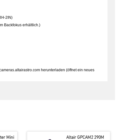
IRH-2IN)
m Backfokus erhältlich.)
cameras.altairastro.com herunterladen (öffnet ein neues
er Mini
Altair GPCAM2 290M