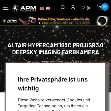
(0)
(0)
ALTAIR HYPERCAM 183C PRO USB3.0
DEEPSKY IMAGING FARBKAMERA
HOME
/
CMOS & CCD KAMERAS
/
CMOS-KAMERAS
/
ALTAIR ASTRO
/
ALTAIR HYPERCAM 183C PRO USB3.0
Ihre Privatsphäre ist uns
DEEPSKY IMAGING FARBKAMERA
wichtig
Diese Website verwendet Cookies und
Targeting Technologien, um Ihnen ein