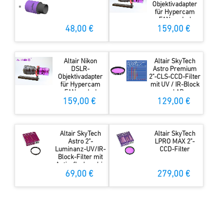
Objektivadapter
für Hypercam
FAN cooled
Kamera
48,00 €
159,00 €
Altair Nikon
Altair SkyTech
DSLR-
Astro Premium
Objektivadapter
2"-CLS-CCD-Filter
für Hypercam
mit UV / IR-Block
FAN cooled
und AR-
Kamera
Beschichtung
159,00 €
129,00 €
Altair SkyTech
Altair SkyTech
Astro 2"-
LPRO MAX 2"-
Luminanz-UV/IR-
CCD-Filter
Block-Filter mit
Antireflexbeschic
htung
69,00 €
279,00 €