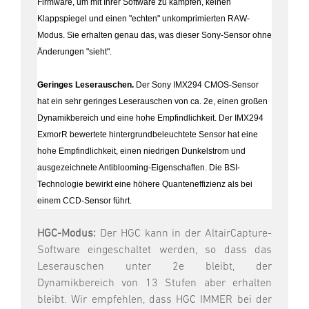
Firmware, um mit Ihrer Software zu kämpfen, keinen
Klappspiegel und einen "echten" unkomprimierten RAW-
Modus. Sie erhalten genau das, was dieser Sony-Sensor ohne
Änderungen "sieht".
Geringes Leserauschen.
Der Sony IMX294 CMOS-Sensor
hat ein sehr geringes Leserauschen von ca. 2e, einen großen
Dynamikbereich und eine hohe Empfindlichkeit. Der IMX294
ExmorR bewertete hintergrundbeleuchtete Sensor hat eine
hohe Empfindlichkeit, einen niedrigen Dunkelstrom und
ausgezeichnete Antiblooming-Eigenschaften. Die BSI-
Technologie bewirkt eine höhere Quanteneffizienz als bei
einem CCD-Sensor führt.
HGC-Modus:
Der HGC kann in der AltairCapture-
Software eingeschaltet werden, so dass das
Leserauschen unter 2e bleibt, der
Dynamikbereich von 13 Stufen aber erhalten
bleibt. Wir empfehlen, dass HGC IMMER bei der