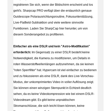
registrieren Sie sich, wenn der Bildschirm erscheint und los
geht's. Sharpcap PRO verfügt über die erstaunlich genaue
Guidescope Polarausrichtungsroutine, Fokusunterstützung,
Live-Flatfield-Subtraktion und viele weitere sinnvolle
Funktionen. Laden Sie SharpCap hier herunter, um von
diesem Sonderangebot zu profitieren.
Einfacher als eine DSLR und kein "Astro-Modifikation"
erforderlich:
Im Gegensatz zu einer DSLR besteht keine
Notwendigkeit, die Kamera zu modifizieren, um Details in
roten Wasserstoffwellenlängen aufzunehmen, da sie keinen
"roten Sperrfilter" hat. Hypercam ist viel einfacher zu bedienen
und zu fokussieren als eine DSLR, dank des Live-Vorschau-
Modus, der unkomprimiertes Video in voller Auflösung zeigt.
Sie können einen winzigen Sternpunkt in Echtzeit deutlich
sehen, da es keine Videokompression wie bei einem DSLR-
Videostream gibt. Es gibt keine unpraktischen
Stromanschlüsse, die sich leicht lösen können, keine