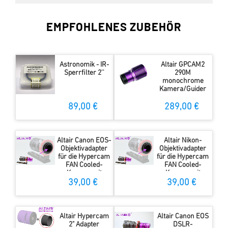
EMPFOHLENES ZUBEHÖR
Astronomik - IR-
Altair GPCAM2
Sperrfilter 2''
290M
monochrome
Kamera/Guider
89,00 €
289,00 €
Altair Canon EOS-
Altair Nikon-
Objektivadapter
Objektivadapter
für die Hypercam
für die Hypercam
FAN Cooled-
FAN Cooled-
Kamera mit
Kamera mit
12,5mm Abstand
12,5mm Abstand
39,00 €
39,00 €
zwischen Sensor
zwischen Sensor
und Flansch
und Flansch
Altair Hypercam
Altair Canon EOS
2" Adapter
DSLR-