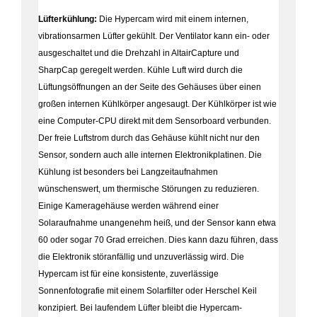
Lüfterkühlung:
Die Hypercam wird mit einem internen,
vibrationsarmen Lüfter gekühlt. Der Ventilator kann ein- oder
ausgeschaltet und die Drehzahl in AltairCapture und
SharpCap geregelt werden. Kühle Luft wird durch die
Lüftungsöffnungen an der Seite des Gehäuses über einen
großen internen Kühlkörper angesaugt. Der Kühlkörper ist wie
eine Computer-CPU direkt mit dem Sensorboard verbunden.
Der freie Luftstrom durch das Gehäuse kühlt nicht nur den
Sensor, sondern auch alle internen Elektronikplatinen. Die
Kühlung ist besonders bei Langzeitaufnahmen
wünschenswert, um thermische Störungen zu reduzieren.
Einige Kameragehäuse werden während einer
Solaraufnahme unangenehm heiß, und der Sensor kann etwa
60 oder sogar 70 Grad erreichen. Dies kann dazu führen, dass
die Elektronik störanfällig und unzuverlässig wird. Die
Hypercam ist für eine konsistente, zuverlässige
Sonnenfotografie mit einem Solarfilter oder Herschel Keil
konzipiert. Bei laufendem Lüfter bleibt die Hypercam-