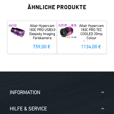
ÄHNLICHE PRODUKTE
Altair Hypercam
Altair Hypercam
183C PRO USB3.0
183C PRO TEC
Deepsky Imaging
COOLED 20mp
Farbkamera
Colour
Astronomy
Imaging Camera
759,00 €
1134,00 €
mit 4GB DDR3
RAM
INFORMATION
HILFE & SERVICE