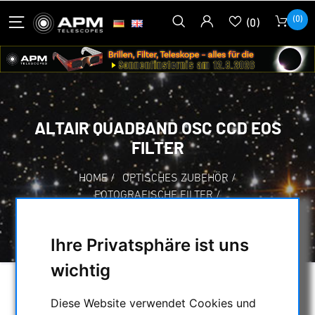
(0)
(0)
ALTAIR QUADBAND OSC CCD EOS
FILTER
HOME
/
OPTISCHES ZUBEHÖR
/
FOTOGRAFISCHE FILTER
/
MULTIBAND-FILTER
/
ALTAIR QUADBAND OSC CCD EOS FILTER
Ihre Privatsphäre ist uns
wichtig
Diese Website verwendet Cookies und