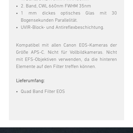
2. Band, CWL 660nm FWHM 35nm
1 mm dickes optisches Glas mit 30
Bogensekunden Parallelität.
UVIR-Block- und Antireflexbeschichtung.
Kompatibel mit allen Canon EOS-Kameras der
Größe APS-C. Nicht für Vollbildkameras. Nicht
mit EFS-Objektiven verwenden, da die hinteren
Elemente auf den Filter treffen können.
Lieferumfang:
Quad Band Filter EOS