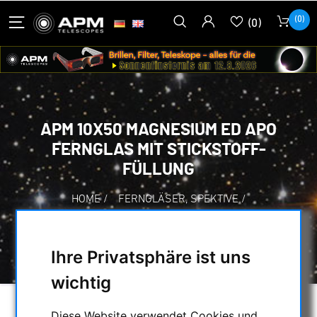
(0)
(0)
APM 10X50 MAGNESIUM ED APO
FERNGLAS MIT STICKSTOFF-
FÜLLUNG
HOME
/
FERNGLÄSER, SPEKTIVE
/
FERNGLÄSER BIS 50MM ÖFFNUNG
/
APM 10X50 MAGNESIUM ED APO FERNGLAS
MIT STICKSTOFF-FÜLLUNG
Ihre Privatsphäre ist uns
wichtig
Diese Website verwendet Cookies und