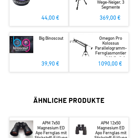
Wege-Neiger, 3
Segmente
44,00 €
369,00 €
Big Binoscout
Omegon Pro
Kolossus
Parallelogramm-
Fernglasmontier
ung mit Halbsäule
und Stativ
39,90 €
1090,00 €
ÄHNLICHE PRODUKTE
APM 7x50
APM 12x50
Magnesium ED
Magnesium ED
Apo Fernglas mit
Apo Fernglas mit