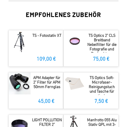
EMPFOHLENES ZUBEHÖR
TS - Fotostativ XT
TS Optics 2" CLS
Breitband
Nebelfilter für die
Fotografie und
Beobachtung
109,00 €
75,00 €
APM Adapter für
TS Optics Soft-
2" Filter für APM
Microfaser-
50mm Fernglas
Reinigungstuch
und Tasche für
optisches
Zubehör
45,00 €
7,50 €
LIGHT POLLUTION
Manfrotto 055 Alu
FILTER 2"
Stativ QPL mit 3-