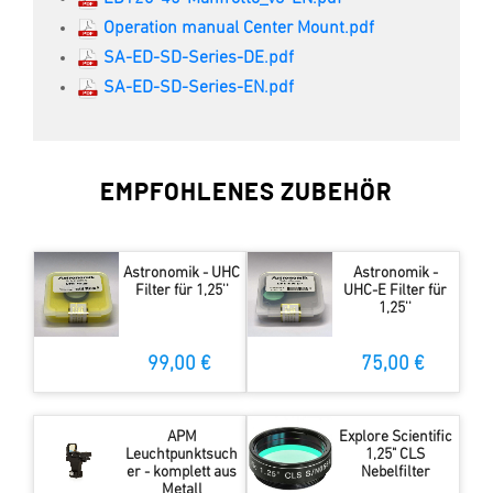
Operation manual Center Mount.pdf
SA-ED-SD-Series-DE.pdf
SA-ED-SD-Series-EN.pdf
EMPFOHLENES ZUBEHÖR
Astronomik - UHC
Astronomik -
Filter für 1,25''
UHC-E Filter für
1,25''
99,00 €
75,00 €
APM
Explore Scientific
Leuchtpunktsuch
1,25" CLS
er - komplett aus
Nebelfilter
Metall