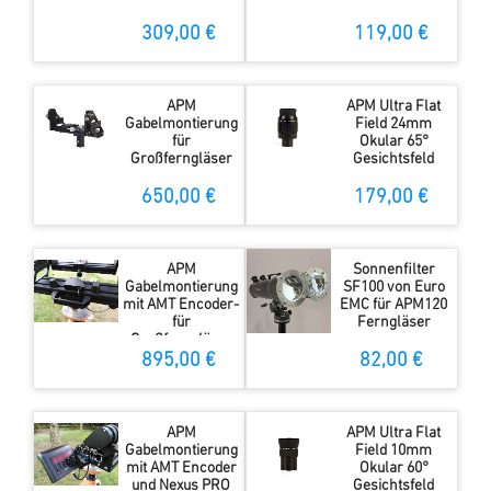
309,00 €
119,00 €
APM
APM Ultra Flat
Gabelmontierung
Field 24mm
für
Okular 65°
Großferngläser
Gesichtsfeld
650,00 €
179,00 €
APM
Sonnenfilter
Gabelmontierung
SF100 von Euro
mit AMT Encoder-
EMC für APM120
für
Ferngläser
Großferngläser
895,00 €
82,00 €
APM
APM Ultra Flat
Gabelmontierung
Field 10mm
mit AMT Encoder
Okular 60°
und Nexus PRO
Gesichtsfeld