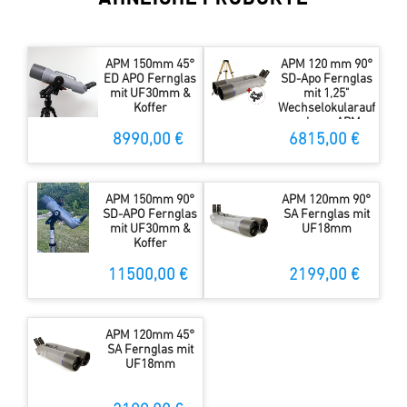
APM 150mm 45°
APM 120 mm 90°
ED APO Fernglas
SD-Apo Fernglas
mit UF30mm &
mit 1,25"
Koffer
Wechselokularauf
nahme, APM
Gabel-Montierung
8990,00 €
6815,00 €
& Stativ
APM 150mm 90°
APM 120mm 90°
SD-APO Fernglas
SA Fernglas mit
mit UF30mm &
UF18mm
Koffer
11500,00 €
2199,00 €
APM 120mm 45°
SA Fernglas mit
UF18mm