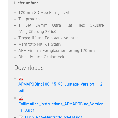
Lieferumfang
:
120mm SD-Apo Fernglas 45°
Testprotokoll
1 Set 24mm Ultra Flat Field Okulare
(Vergrößerung 27.5x)
Tragegriff und Fotostativ Adapter
Manfrotto MK161 Stativ
APM Einarm-Fernglasmontierung 120mm
Objektiv- und Okulardeckel
Downloads
APMAPOBino100_45_90_Justage_Version_1_2.
pdf
Collimation_instructions_APMAPOBino_Version
_1_3.pdf
ED120-45-Manfrotto_v3-EN.pdf