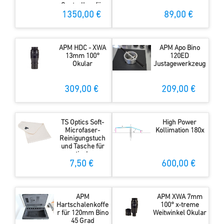
Controller- für
Großferngläser
1350,00 €
89,00 €
APM HDC - XWA
APM Apo Bino
13mm 100°
120ED
Okular
Justagewerkzeug
309,00 €
209,00 €
TS Optics Soft-
High Power
Microfaser-
Kollimation 180x
Reinigungstuch
und Tasche für
optisches
Zubehör
7,50 €
600,00 €
APM
APM XWA 7mm
Hartschalenkoffe
100° x-treme
r für 120mm Bino
Weitwinkel Okular
45 Grad