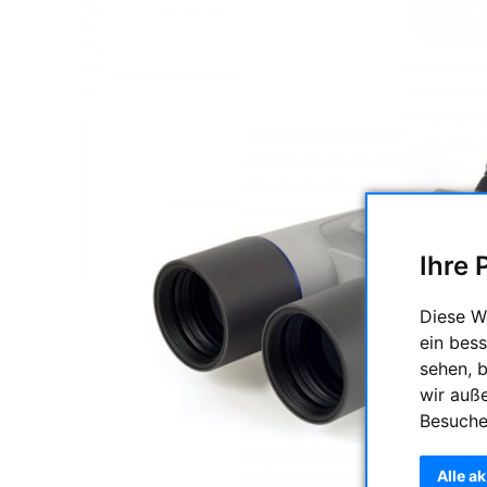
Ihre 
Diese W
ein bess
sehen, 
wir auß
Besuche
Alle a