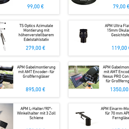
99,00 €
79,00 
TS Optics Azimutale
APM Ultra Flat
Montierung mit
15mm Okular
höhenverstellbarem
Gesichtsfe
Edelstahlstativ
279,00 €
119,00 
APM Gabelmontierung
APM Gabelmont
mit AMT Encoder- für
mit AMT Encod
Großferngläser
Nexus PRO Cont
für Großfern
895,00 €
1350,00
APM L-Halter/90°-
APM Einarm-Mon
Winkelhalter mit 3 Zoll
für 70 mm AP
Schiene
Ferngläs