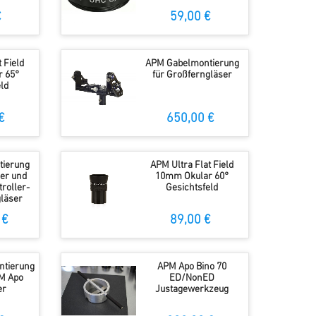
€
59,00 €
 Field
APM Gabelmontierung
 65°
für Großferngläser
ld
€
650,00 €
ierung
APM Ultra Flat Field
er und
10mm Okular 60°
roller-
Gesichtsfeld
gläser
 €
89,00 €
tierung
APM Apo Bino 70
M Apo
ED/NonED
er
Justagewerkzeug