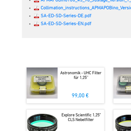
APMAPOBino100_45_90_Justage_Version_1_
Collimation_instructions_APMAPOBino_Versi
SA-ED-SD-Series-DE.pdf
SA-ED-SD-Series-EN.pdf
Astronomik - UHC Filter
für 1,25''
99,00 €
Explore Scientific 1,25"
CLS Nebelfilter