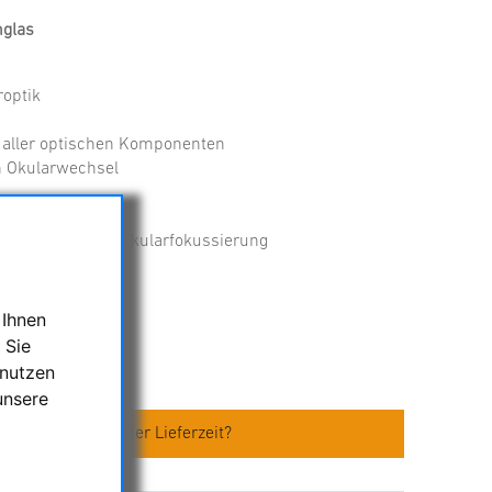
glas
roptik
 aller optischen Komponenten
h Okularwechsel
nahme mit Einzelokularfokussierung
 Ihnen
 Sie
 nutzen
ino45
unsere
en zum Artikel oder Lieferzeit?