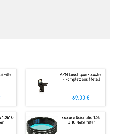
S Filter
APM Leuchtpunktsucher
- komplett aus Metall
€
69,00 €
c 1,25" O-
Explore Scientific 1,25"
ter
UHC Nebelfilter