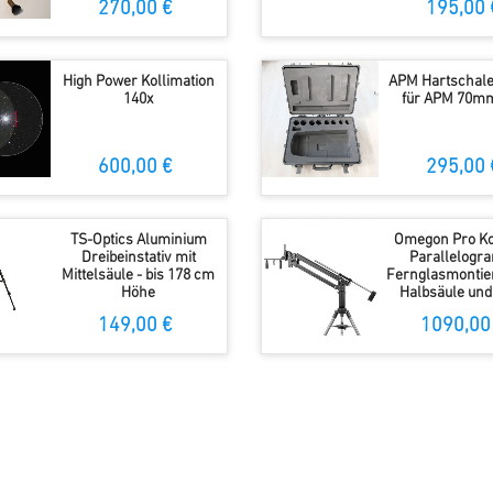
270,00 €
195,00 
High Power Kollimation
APM Hartschale
140x
für APM 70mm
600,00 €
295,00 
TS-Optics Aluminium
Omegon Pro Ko
Dreibeinstativ mit
Parallelogr
Mittelsäule - bis 178 cm
Fernglasmontie
Höhe
Halbsäule und 
149,00 €
1090,00