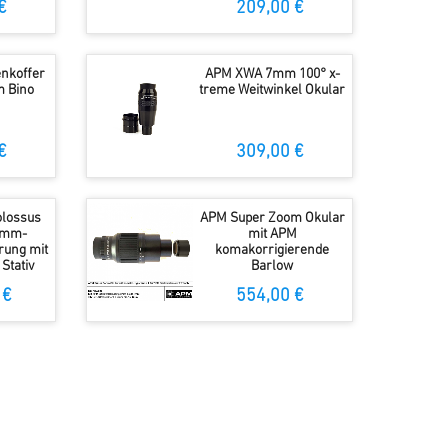
€
209,00 €
nkoffer
APM XWA 7mm 100° x-
 Bino
treme Weitwinkel Okular
€
309,00 €
lossus
APM Super Zoom Okular
amm-
mit APM
rung mit
komakorrigierende
Stativ
Barlow
 €
554,00 €