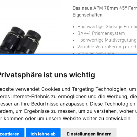
Das neue APM 70mm 45° Fern
Eigenschaften:
Hochwertige, 2linsige Primä
BAK-4 Prismensystem
Hochwertige Multivergütung
Variable Vergrößerung durc
Stabiles Gehäuse
Wetterfest
Universelle 1,25" Okularauf
Privatsphäre ist uns wichtig
Ausziehbare Taukappen
Fotostativanschluß
ebsite verwendet Cookies und Targeting Technologien, um
Hersteller :
APM Telescopes
eres Internet-Erlebnis zu ermöglichen und die Werbung, die
besser an Ihre Bedürfnisse anzupassen. Diese Technologien
Artikelnummer :
APM-SA70-B
erdem, um Ergebnisse zu messen, um zu verstehen, woher 
r kommen oder um unsere Website weiter zu entwickeln.
Frag
kzeptieren
Ich lehne ab
Einstellungen ändern