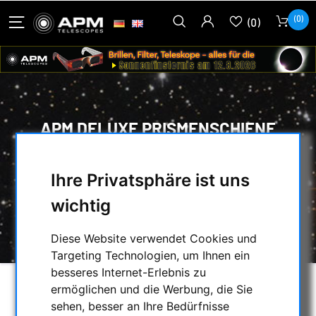
(0)
(0)
APM DELUXE PRISMENSCHIENE
90MM
Ihre Privatsphäre ist uns
HOME
/
MONTIERUNGEN & STATIVE
/
MONTIERUNGSZUBEHÖR
/
wichtig
PRISMENSCHIENEN & -KLEMMEN
/
APM DELUXE PRISMENSCHIENE 90MM
Diese Website verwendet Cookies und
Targeting Technologien, um Ihnen ein
besseres Internet-Erlebnis zu
ermöglichen und die Werbung, die Sie
sehen, besser an Ihre Bedürfnisse