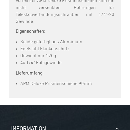
Vorteil der APM Deluxe Prismenschienen sind die
nicht versenkten Bohrungen für
Teleskopverbindungsschrauben mit 1/4"-20
Gewinde.
Eigenschaften
:
Solide gefertigt aus Aluminium
Edelstahl Flankenschutz
Gewicht nur 120g
4x 1/4" Fotogewinde
Lieferumfang
:
APM Deluxe Prismenschiene 90mm
INFORMATION