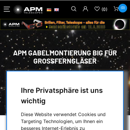
(0)
(0)
APM GABELMONTIERUNG BIG FÜR
GROSSFERNGLÄSER
HOME
/
FERNGLÄSER, SPEKTIVE
/
FERNGLAS ZUBEHÖR
/
FERNGLAS MONTIERUNGEN & MONTAGE
/
Ihre Privatsphäre ist uns
APM GABELMONTIERUNG BIG FÜR
wichtig
GROSSFERNGLÄSER
Diese Website verwendet Cookies und
Targeting Technologien, um Ihnen ein
besseres Internet-Erlebnis zu