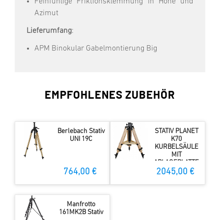
Feinfühlige Friktionsklemmung in Höhe und
Azimut
Lieferumfang
:
APM Binokular Gabelmontierung Big
EMPFOHLENES ZUBEHÖR
Berlebach Stativ
STATIV PLANET
UNI 19C
K70
KURBELSÄULE
MIT
ABLAGEPLATTE
37 CM +
764,00 €
2045,00 €
SPREIZSICHERUN
G
Manfrotto
161MK2B Stativ