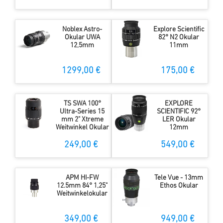
298,00 €
Noblex Astro-
Explore Scientific
Okular UWA
82° N2 Okular
12,5mm
11mm
1299,00 €
175,00 €
TS SWA 100°
EXPLORE
Ultra-Series 15
SCIENTIFIC 92°
mm 2" Xtreme
LER Okular
Weitwinkel Okular
12mm
249,00 €
549,00 €
APM HI-FW
Tele Vue - 13mm
12.5mm 84° 1,25"
Ethos Okular
Weitwinkelokular
349,00 €
949,00 €