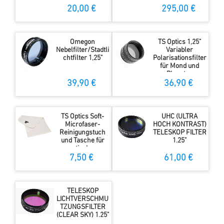
20,00 €
295,00 €
Omegon
TS Optics 1,25"
Nebelfilter/Stadtli
Variabler
chtfilter 1,25"
Polarisationsfilter
für Mond und
Planeten
39,90 €
36,90 €
TS Optics Soft-
UHC (ULTRA
Microfaser-
HOCH KONTRAST)
Reinigungstuch
TELESKOP FILTER
und Tasche für
1.25"
optisches
Zubehör
7,50 €
61,00 €
TELESKOP
LICHTVERSCHMU
TZUNGSFILTER
(CLEAR SKY) 1.25"