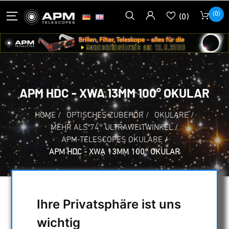
(0)
(0)
APM HDC - XWA 13MM 100° OKULAR
HOME
/
OPTISCHES ZUBEHÖR
/
OKULARE
/
MEHR ALS 74° ULTRAWEITWINKEL
/
APM-TELESCOPES OKULARE
/
APM HDC - XWA 13MM 100° OKULAR
Ihre Privatsphäre ist uns
wichtig