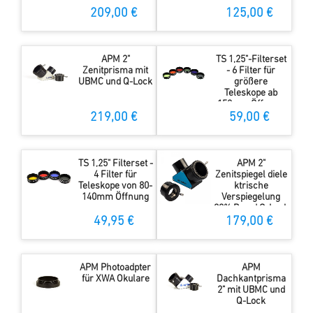
209,00 €
125,00 €
APM 2"
TS 1,25"-Filterset
Zenitprisma mit
- 6 Filter für
UBMC und Q-Lock
größere
Teleskope ab
150mm Öffnung
219,00 €
59,00 €
TS 1,25" Filterset -
APM 2"
4 Filter für
Zenitspiegel diele
Teleskope von 80-
ktrische
140mm Öffnung
Verspiegelung
99% R und Q-Lock
49,95 €
179,00 €
APM Photoadpter
APM
für XWA Okulare
Dachkantprisma
2" mit UBMC und
Q-Lock