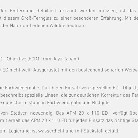
roßer Entfernung detailiiert erkannt werden müssen, ist 
it diesem Groß-Fernglas zu einer besonderen Erfahrung. Mit 
 der Natur und erleben Wildlife hautnah.
D - Objektive (FCD1 from Joya Japan )
 ED nicht weit. Ausgerüstet mit den bestechend scharfen Weitw
eue Farbwiedergabe. Durch den Einsatz von speziellen ED - Objekti
 beschreibt spezielle Linsen, die zur deutlichen Korrektur des F
 optische Leistung in Farbwiedergabe und Bildgüte.
von Stativen notwendig. Das APM 20 x 110 ED verfügt über 
it erhält das APM 20 x 110 ED für jeden Einsatz das richtige St
m-Legierung, ist wasserdicht und mit Stickstoff gefüllt.