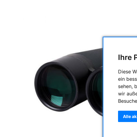
Ihre 
Diese W
ein bess
sehen, 
wir auß
Besuche
Alle a