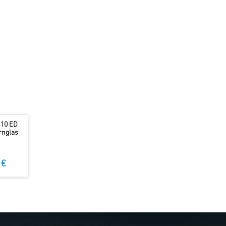
110 ED
rnglas
 €