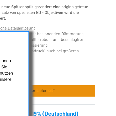
neue Spitzenoptik garantiert eine originalgetreue
satz von speziellen ED - Objektiven wird die
ert.
ohe Detailauflösung
helles Bild auch in der beginnenden Dämmerung
nd stickstoffgefüllt - robust und beschlagfrei
r individuelle Fokussierung
nen "räumlichen Eindruck" auch bei größeren
 Ihnen
 Sie
 nutzen
unsere
110-ED
en zum Artikel oder Lieferzeit?
€ inkl. MwSt. 19% (Deutschland)