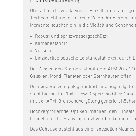
Produktbeschreibung
Überall dort, wo kleinste Einzelheiten aus g
Tierbeobachtungen in freier Wildbahn werden m
Momente, tauchen ein in die Vielfalt und Schönheit
Robust und spritzwassergeschützt
Klimabeständig
Vielseitig
Einzigartige optische Leistungsfähigkeit durch E
Der Weg zu den Sternen ist mit dem APM 20 x 110
Galaxien, Mond, Planeten oder Sternhaufen offen.
Die neue Spitzenoptik garantiert eine originalgetr
steht hierbei für "Extra-low Dispersion Glass" und
mit der APM Breitbandvergütung generiert höchste
Hochvergrößernde Optiken machen den Einsatz 
handelsübliche Stative genutzt werden können. Dam
Das Gehäuse besteht aus einer speziellen Magnesiu