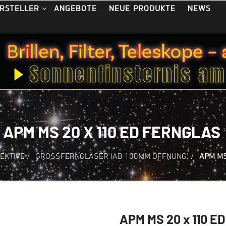
ANGEBOTE
NEUE PRODUKTE
NEWS
RSTELLER
APM MS 20 X 110 ED FERNGLAS
EKTIVE
/
GROSSFERNGLÄSER (AB 100MM ÖFFNUNG)
/
APM MS
APM MS 20 x 110 ED