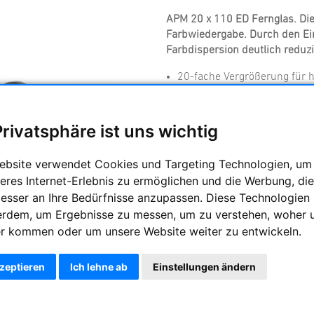
APM 20 x 110 ED Fernglas. Die 
Farbwiedergabe. Durch den Ein
Farbdispersion deutlich reduzi
20-fache Vergrößerung für h
Große Austrittspupille für 
Gummiarmiert, wasserdicht u
Einzelokularfokussierung fü
Privatsphäre ist uns wichtig
Porroprismen sorgen für ei
Entfernungen
ebsite verwendet Cookies und Targeting Technologien, um
eres Internet-Erlebnis zu ermöglichen und die Werbung, die
Hersteller :
APM Telescopes
besser an Ihre Bedürfnisse anzupassen. Diese Technologien
erdem, um Ergebnisse zu messen, um zu verstehen, woher 
Artikelnummer :
APM-MS-20x
r kommen oder um unsere Website weiter zu entwickeln.
Frag
kzeptieren
Ich lehne ab
Einstellungen ändern
Preis:
1495,00 