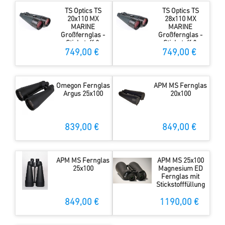
TS Optics TS
TS Optics TS
20x110 MX
28x110 MX
MARINE
MARINE
Großfernglas -
Großfernglas -
Stickstoff &
Stickstoff &
Gummiarmiert
Gummiarmiert
749,00 €
749,00 €
Omegon Fernglas
APM MS Fernglas
Argus 25x100
20x100
839,00 €
849,00 €
APM MS Fernglas
APM MS 25x100
25x100
Magnesium ED
Fernglas mit
Stickstofffüllung
849,00 €
1190,00 €