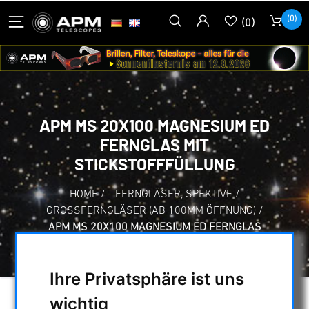
(0)
(0)
APM MS 20X100 MAGNESIUM ED
FERNGLAS MIT
STICKSTOFFFÜLLUNG
HOME
/
FERNGLÄSER, SPEKTIVE
/
GROSSFERNGLÄSER (AB 100MM ÖFFNUNG)
/
APM MS 20X100 MAGNESIUM ED FERNGLAS
MIT STICKSTOFFFÜLLUNG
Ihre Privatsphäre ist uns
wichtig