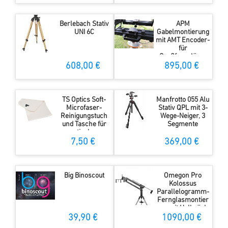
Berlebach Stativ
APM
UNI 6C
Gabelmontierung
mit AMT Encoder-
für
Großferngläser
608,00 €
895,00 €
TS Optics Soft-
Manfrotto 055 Alu
Microfaser-
Stativ QPL mit 3-
Reinigungstuch
Wege-Neiger, 3
und Tasche für
Segmente
optisches
Zubehör
7,50 €
369,00 €
Big Binoscout
Omegon Pro
Kolossus
Parallelogramm-
Fernglasmontier
ung mit Halbsäule
und Stativ
39,90 €
1090,00 €