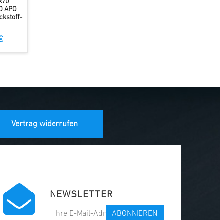
x70
D APO
ckstoff-
€
Vertrag widerrufen
NEWSLETTER
ABONNIEREN