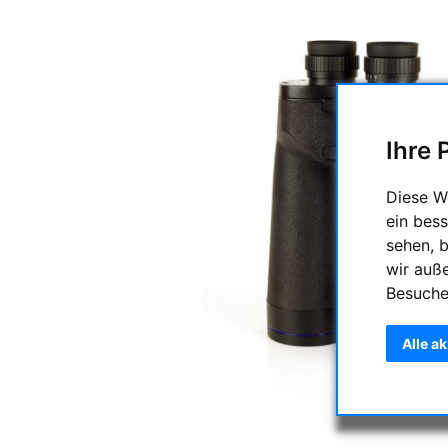
Ihre 
Diese W
ein bess
sehen, 
wir auß
Besuche
Alle a