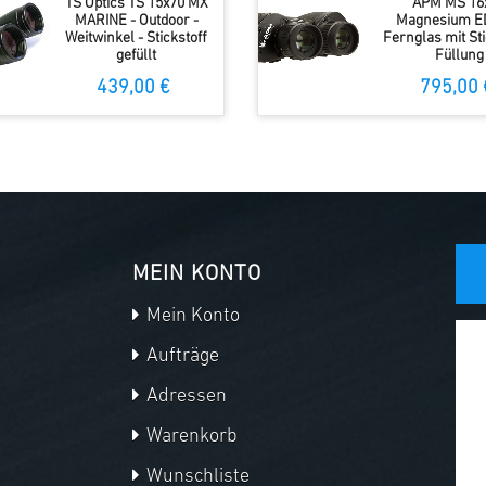
TS Optics TS 15x70 MX
APM MS 16
MARINE - Outdoor -
Magnesium E
Weitwinkel - Stickstoff
Fernglas mit Sti
gefüllt
Füllung
439,00 €
795,00 
MEIN KONTO
Mein Konto
Aufträge
Adressen
Warenkorb
Wunschliste