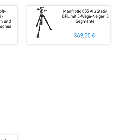
oft-
Manfrotto 055 Alu Stativ
r-
QPL mit 3-Wege-Neiger, 3
ch und
Segmente
isches
r
369,00 €