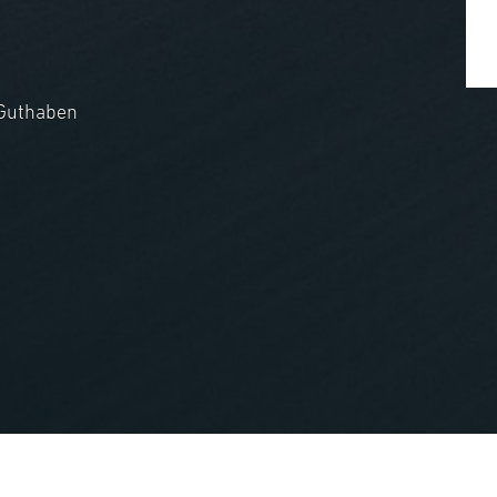
Guthaben
nopCommerce
Powered by