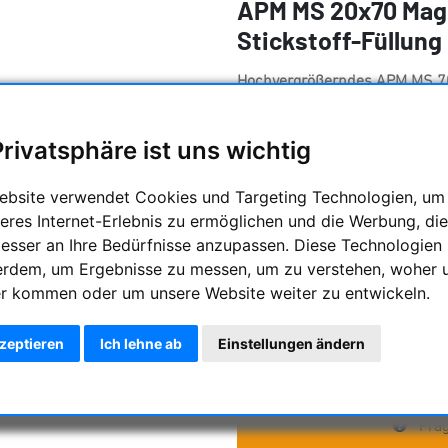
APM MS 20x70 Mag
Stickstoff-Füllung
Hochvergrößerndes APM MS 7
Eigenschaften
:
Große, apochromatische Pri
Privatsphäre ist uns wichtig
Hohe Vergrößerung
BAK-4 Prismen
ebsite verwendet Cookies und Targeting Technologien, um
Leichtes und stabiles Mag
eres Internet-Erlebnis zu ermöglichen und die Werbung, die
Moderne FMC Vergütung auf
besser an Ihre Bedürfnisse anzupassen. Diese Technologien
Abgedichteter Individualfok
erdem, um Ergebnisse zu messen, um zu verstehen, woher 
Brillenträgertauglich
r kommen oder um unsere Website weiter zu entwickeln.
Integrierter Stativanschluß
kzeptieren
Ich lehne ab
Einstellungen ändern
Hersteller :
APM Telescopes
Artikelnummer :
APM-MS-20x
Frag