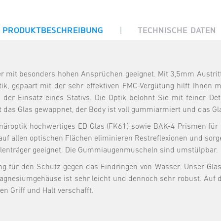
|
PRODUKTBESCHREIBUNG
TECHNISCHE DATEN
mit besonders hohen Ansprüchen geeignet. Mit 3,5mm Austritts
ik, gepaart mit der sehr effektiven FMC-Vergütung hilft Ihnen m
er Einsatz eines Stativs. Die Optik belohnt Sie mit feiner De
st das Glas gewappnet, der Body ist voll gummiarmiert und das Gla
märoptik hochwertiges ED Glas (FK61) sowie BAK-4 Prismen für
auf allen optischen Flächen eliminieren Restreflexionen und sorg
rillenträger geeignet. Die Gummiaugenmuscheln sind umstülpbar.
ung für den Schutz gegen das Eindringen von Wasser. Unser Glas
Magnesiumgehäuse ist sehr leicht und dennoch sehr robust. Auf
n Griff und Halt verschafft.