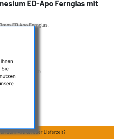
nesium ED-Apo Fernglas mit
0mm ED Apo Fernglas.
märoptik
 Ihnen
nesiumgehäuse
 Sie
 Optik und Prismen
 nutzen
us
unsere
70-ED
en zum Artikel oder Lieferzeit?