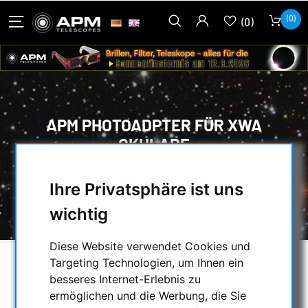
(0)
(0)
APM PHOTOADPTER FÜR XWA
OKULARE
HOME
/
OPTISCHES ZUBEHÖR
/
OKULARE
/
Ihre Privatsphäre ist uns
OKULAR-ZUBEHÖR
/
APM PHOTOADPTER FÜR XWA OKULARE
wichtig
Diese Website verwendet Cookies und
Targeting Technologien, um Ihnen ein
besseres Internet-Erlebnis zu
ermöglichen und die Werbung, die Sie