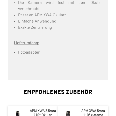
Die Kamera wird fest mit dem Okular
verschraubt
Passt an APM XWA Okulare
Einfache Anwendung
Exakte Zentrierung
Lieferumfang:
Fotoadapter
EMPFOHLENES ZUBEHÖR
APM XWA 3,5mm
APM XWA 5mm
110° Okular
110° x-treme