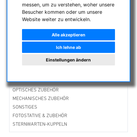
messen, um zu verstehen, woher unsere
AKTUELLE ANGEBOTE
Besucher kommen oder um unsere
ASTROPROFESSIONAL TELESCOPES
Website weiter zu entwickeln.
SECONDHAND & LAGERBESTAND
APM PRODUKTE
Alle akzeptieren
ASTROEINSTIEG
Ich lehne ab
SONNENBEOBACHTUNG
FERNGLÄSER, SPEKTIVE
Einstellungen ändern
TELESKOPE
MONTIERUNGEN & STATIVE
CMOS & CCD KAMERAS
OPTISCHES ZUBEHÖR
MECHANISCHES ZUBEHÖR
SONSTIGES
FOTOSTATIVE & ZUBEHÖR
STERNWARTEN-KUPPELN