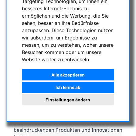
Targeting Technologien, um Ihnen ein
besseres Internet-Erlebnis zu
ermöglichen und die Werbung, die Sie
2024
sehen, besser an Ihre Bedürfnisse
anzupassen. Diese Technologien nutzen
wir außerdem, um Ergebnisse zu
2023
messen, um zu verstehen, woher unsere
Besucher kommen oder um unsere
Website weiter zu entwickeln.
2022
Alle akzeptieren
Mittwoch, 17. Mai 2023
Ich lehne ab
Einstellungen ändern
Die ATT Messe in Essen ist eine der wichtigsten 
Veranstaltungen für Astronomie-Enthusiasten 
und Teleskopliebhaber. Im Jahr 2023 stach 
insbesondere APM-Telescopes mit seinen 
beeindruckenden Produkten und Innovationen 