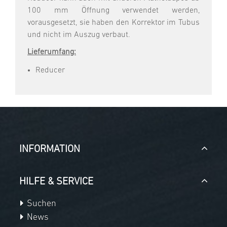
100 mm Öffnung verwendet werden,
vorausgesetzt, sie haben den Korrektor im Tubus
und nicht im Auszug verbaut.
Lieferumfang:
Reducer
INFORMATION
HILFE & SERVICE
Suchen
News