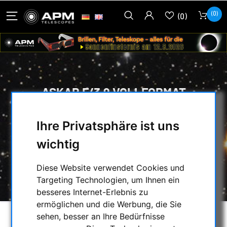
(0)
(0)
ASKAR F/3,9 VOLLFORMAT
REDUCER FÜR FRA600
Ihre Privatsphäre ist uns
HOME
/
OPTISCHES ZUBEHÖR
/
FLATTENER / REDUCER / KORREKTOREN
/
wichtig
TS REDUCER & FLATTENER
/
ASKAR F/3,9 VOLLFORMAT REDUCER FÜR
Diese Website verwendet Cookies und
FRA600
Targeting Technologien, um Ihnen ein
besseres Internet-Erlebnis zu
ermöglichen und die Werbung, die Sie
sehen, besser an Ihre Bedürfnisse