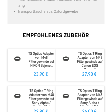
lang
Transporttasche aus Oxfordgewebe
EMPFOHLENES ZUBEHÖR
TS Optics Adapter
TS Optics T Ring
von M48
Adapter von M48
Filtergewinde auf
Filtergewinde auf
NIKON Bajonett
Canon EOS
Bajonett
23,90 €
27,90 €
TS Optics T Ring
TS Optics T Ring
Adapter von M48
Adapter von M48
Filtergewinde auf
Filtergewinde auf
Sony Alpha /
Sony Alpha /
Minolta AF A-
Minolta AF A-
Bajonett
Bajonett
22,90 €
26,00 €