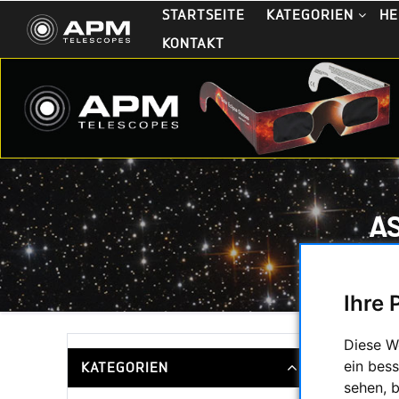
STARTSEITE
KATEGORIEN
HE
KONTAKT
A
Ihre 
Diese W
Wir biete
ein bess
KATEGORIEN
APM Pr
sehen, 