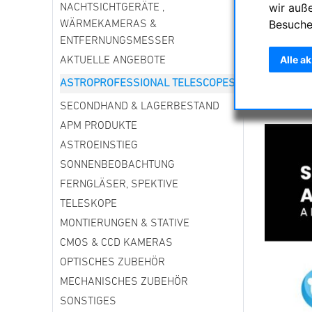
wir auß
NACHTSICHTGERÄTE ,
Besuche
WÄRMEKAMERAS &
Mit über 
ENTFERNUNGSMESSER
Fertigung
Alle a
AKTUELLE ANGEBOTE
Steuerung
mehrere g
ASTROPROFESSIONAL TELESCOPES
Amateuras
SECONDHAND & LAGERBESTAND
APM PRODUKTE
ASTROEINSTIEG
SONNENBEOBACHTUNG
FERNGLÄSER, SPEKTIVE
TELESKOPE
MONTIERUNGEN & STATIVE
CMOS & CCD KAMERAS
OPTISCHES ZUBEHÖR
MECHANISCHES ZUBEHÖR
SONSTIGES