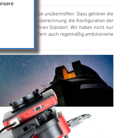
unsere
ch großer Teleskope unübertroffen: Dazu gehören die
truktion und Linsenberechnung, die Konfiguration der
des Teleskops an Ihren Standort. Wir haben nicht nur
ut, sondern beliefern auch regelmäßig ambitionierte
d Zubehör.