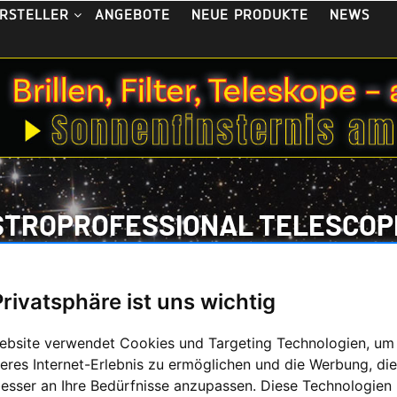
ANGEBOTE
NEUE PRODUKTE
NEWS
RSTELLER
STROPROFESSIONAL TELESCOP
HOME
/
ASTROPROFESSIONAL TELESCOPES
Privatsphäre ist uns wichtig
ebsite verwendet Cookies und Targeting Technologien, um
n professionelle Teleskop-Lösungen für nahezu jede vom Kunden 
eres Internet-Erlebnis zu ermöglichen und die Werbung, die
ofessional Telescopes: Ihr Partner für Sch
besser an Ihre Bedürfnisse anzupassen. Diese Technologien