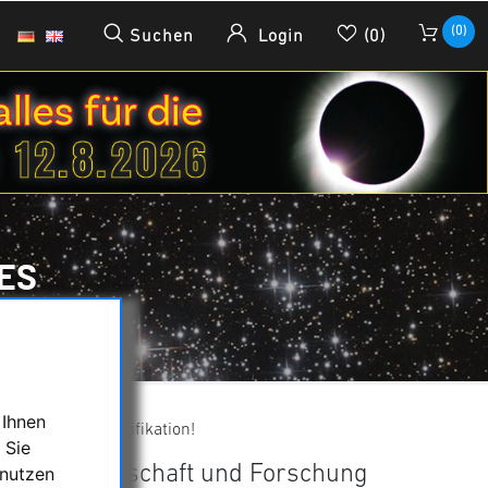
(0)
Suchen
Login
(0)
ES
 Ihnen
gewünschte Spezifikation!
 Sie
ulen, Wissenschaft und Forschung
 nutzen