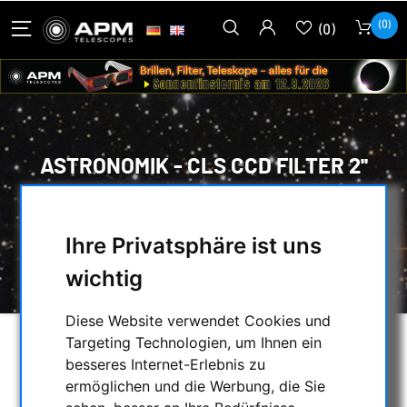
(0)
(0)
ASTRONOMIK - CLS CCD FILTER 2''
HOME
/
OPTISCHES ZUBEHÖR
/
FOTOGRAFISCHE FILTER
/
Ihre Privatsphäre ist uns
LIGHT POLLUTION FILTER
/
ASTRONOMIK
/
ASTRONOMIK - CLS CCD FILTER 2''
wichtig
Diese Website verwendet Cookies und
Targeting Technologien, um Ihnen ein
besseres Internet-Erlebnis zu
ermöglichen und die Werbung, die Sie