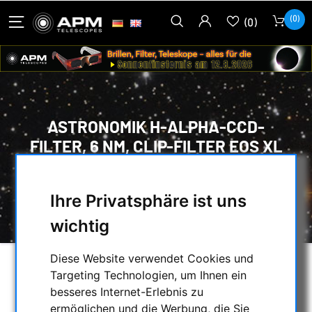
(0)
(0)
ASTRONOMIK H-ALPHA-CCD-
FILTER, 6 NM, CLIP-FILTER EOS XL
HOME
/
ZUBEHÖR
/
FILTER
/
ASTRONOMIK H-ALPHA-CCD-FILTER, 6 NM,
Ihre Privatsphäre ist uns
CLIP-FILTER EOS XL
wichtig
Diese Website verwendet Cookies und
Targeting Technologien, um Ihnen ein
besseres Internet-Erlebnis zu
ermöglichen und die Werbung, die Sie