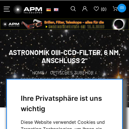
(0)
(0)
ASTRONOMIK OIII-CCD-FILTER, 6 NM,
ANSCHLUSS 2"
HOME
/
OPTISCHES ZUBEHÖR
/
FOTOGRAFISCHE FILTER
/
CCD OIII FILTER
/
ASTRONOMIK OIII-CCD-FILTER, 6 NM,
ANSCHLUSS 2"
Ihre Privatsphäre ist uns
wichtig
Diese Website verwendet Cookies und
Targeting Technologien, um Ihnen ein