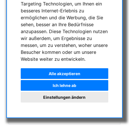
Targeting Technologien, um Ihnen ein
AKTUELLE ANGEBOTE
besseres Internet-Erlebnis zu
ASTROPROFESSIONAL TELESCOPES
ermöglichen und die Werbung, die Sie
SECONDHAND & LAGERBESTAND
sehen, besser an Ihre Bedürfnisse
APM PRODUKTE
anzupassen. Diese Technologien nutzen
ASTROEINSTIEG
wir außerdem, um Ergebnisse zu
messen, um zu verstehen, woher unsere
SONNENBEOBACHTUNG
Besucher kommen oder um unsere
FERNGLÄSER, SPEKTIVE
Website weiter zu entwickeln.
TELESKOPE
MONTIERUNGEN & STATIVE
Alle akzeptieren
CMOS & CCD KAMERAS
OPTISCHES ZUBEHÖR
Ich lehne ab
MECHANISCHES ZUBEHÖR
Einstellungen ändern
SONSTIGES
FOTOSTATIVE & ZUBEHÖR
STERNWARTEN-KUPPELN