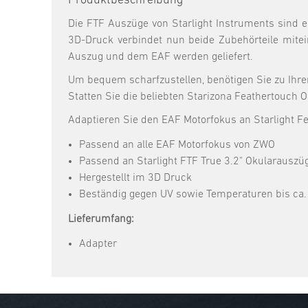
Produktbeschreibung
Die FTF Auszüge von Starlight Instruments sind
3D-Druck verbindet nun beide Zubehörteile mitein
Auszug und dem EAF werden geliefert.
Um bequem scharfzustellen, benötigen Sie zu Ihr
Statten Sie die beliebten Starizona Feathertouc
Adaptieren Sie den EAF Motorfokus an Starlight F
Passend an alle EAF Motorfokus von ZWO
Passend an Starlight FTF True 3.2" Okularauszü
Hergestellt im 3D Druck
Beständig gegen UV sowie Temperaturen bis ca.
Lieferumfang:
Adapter