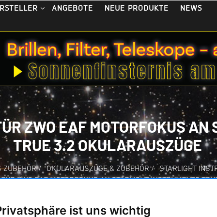
ANGEBOTE
NEUE PRODUKTE
NEWS
RSTELLER
FÜR ZWO EAF MOTORFOKUS AN 
TRUE 3.2 OKULARAUSZÜGE
S ZUBEHÖR
/
OKULARAUSZÜGE & ZUBEHÖR
/
STARLIGHT INS
 FÜR ZWO EAF MOTORFOKUS AN STARLIGHT INSTRUMENTS TRU
Privatsphäre ist uns wichtig