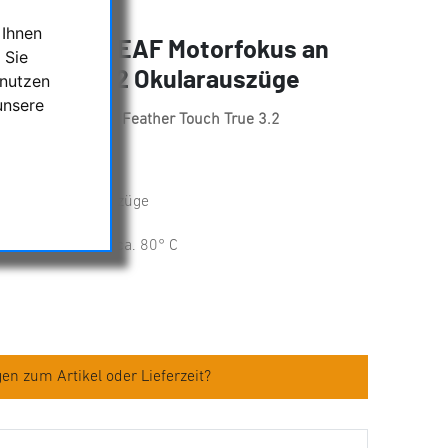
 Ihnen
er für ZWO EAF Motorfokus an
 Sie
nts True 3.2 Okularauszüge
 nutzen
unsere
okus an Starlight Feather Touch True 3.2
apter
okus von ZWO
ue 3.2" Okularauszüge
emperaturen bis ca. 80° C
en zum Artikel oder Lieferzeit?