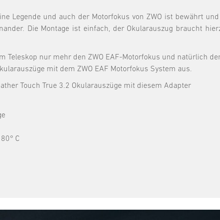
 eine Legende und auch der Motorfokus von ZWO ist bewährt un
ander. Die Montage ist einfach, der Okularauszug braucht hierzu
em Teleskop nur mehr den ZWO EAF-Motorfokus und natürlich de
h Okularauszüge mit dem ZWO EAF Motorfokus System aus.
eather Touch True 3.2 Okularauszüge mit diesem Adapter
ge
 80° C