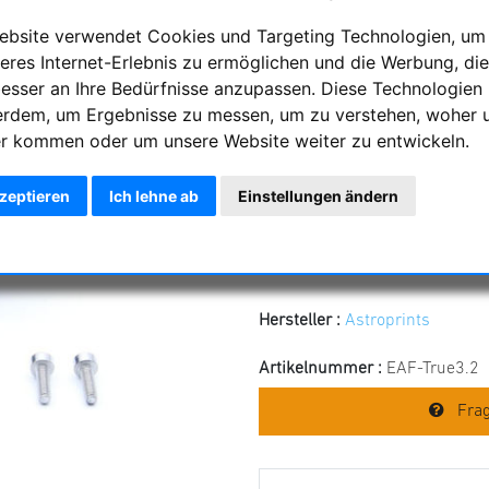
ebsite verwendet Cookies und Targeting Technologien, um
Astroprints Adapt
eres Internet-Erlebnis zu ermöglichen und die Werbung, die
Starlight Instrume
besser an Ihre Bedürfnisse anzupassen. Diese Technologien
erdem, um Ergebnisse zu messen, um zu verstehen, woher 
Adaptieren Sie den EAF Motorf
r kommen oder um unsere Website weiter zu entwickeln.
Okularauszüge mit diesem Ad
kzeptieren
Ich lehne ab
Einstellungen ändern
Passend an alle EAF Motorf
Passend an Starlight FTF Tr
Hergestellt im 3D Druck
Beständig gegen UV sowie T
Hersteller :
Astroprints
Artikelnummer :
EAF-True3.2
Frag