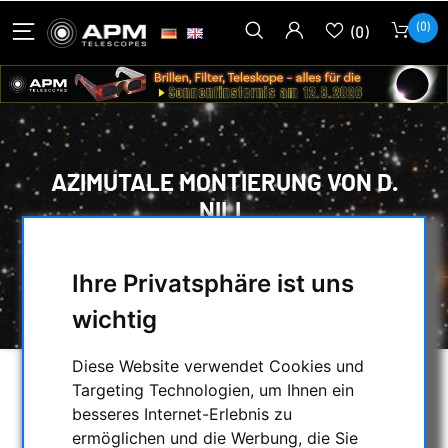
(0)
(0)
AZIMUTALE MONTIERUNG VON D.
NILL
HOME
/
MONTIERUNGEN & STATIVE
/
Ihre Privatsphäre ist uns
AZIMUTALE MONTIERUNGEN
/
AZIMUTALE MONTIERUNG VON D. NILL
wichtig
Diese Website verwendet Cookies und
Targeting Technologien, um Ihnen ein
besseres Internet-Erlebnis zu
ermöglichen und die Werbung, die Sie