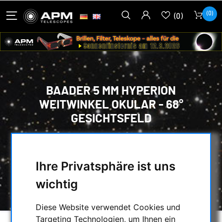
(0)
(0)
BAADER 5 MM HYPERION
WEITWINKEL OKULAR - 68°
GESICHTSFELD
HOME
/
OPTISCHES ZUBEHÖR
/
OKULARE
/
BAADER PLANETARIUM OKULARE
/
Ihre Privatsphäre ist uns
HYPERION OKULARE
/
BAADER 5 MM HYPERION WEITWINKEL
wichtig
OKULAR - 68° GESICHTSFELD
Diese Website verwendet Cookies und
Targeting Technologien, um Ihnen ein