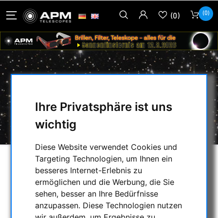
(0)
(0)
BERLEBACH ADAPTER 4
Ihre Privatsphäre ist uns
HOME
/
FOTOSTATIVE & ZUBEHÖR
/
wichtig
ZUBEHÖR
/
BERLEBACH ADAPTER 4
Diese Website verwendet Cookies und
Targeting Technologien, um Ihnen ein
besseres Internet-Erlebnis zu
ermöglichen und die Werbung, die Sie
sehen, besser an Ihre Bedürfnisse
anzupassen. Diese Technologien nutzen
wir außerdem, um Ergebnisse zu