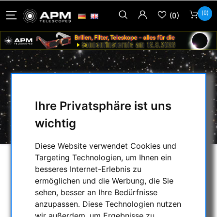
(0)
(0)
BERLEBACH ADAPTER 7
Ihre Privatsphäre ist uns
HOME
/
FOTOSTATIVE & ZUBEHÖR
/
wichtig
ZUBEHÖR
/
BERLEBACH ADAPTER 7
Diese Website verwendet Cookies und
Targeting Technologien, um Ihnen ein
besseres Internet-Erlebnis zu
ermöglichen und die Werbung, die Sie
sehen, besser an Ihre Bedürfnisse
anzupassen. Diese Technologien nutzen
wir außerdem, um Ergebnisse zu