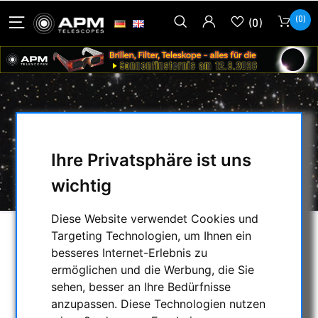
(0)
(0)
BERLEBACH ADAPTER R5
Ihre Privatsphäre ist uns
HOME
/
FOTOSTATIVE & ZUBEHÖR
/
ZUBEHÖR
/
BERLEBACH ADAPTER R5
wichtig
Diese Website verwendet Cookies und
Targeting Technologien, um Ihnen ein
besseres Internet-Erlebnis zu
ermöglichen und die Werbung, die Sie
sehen, besser an Ihre Bedürfnisse
anzupassen. Diese Technologien nutzen