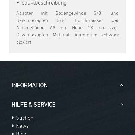
Produktbeschreibung
Adapter mit Bodengewinde 3/8" und
Gewindezapfen 3/8" Durchmesser der
Auflagefläche: 68 mm Höhe: 18 mm zzgl.
Gewindezapfen, Material: Aluminium schwarz
eloxiert
INFORMATION
HILFE & SERVICE
Suchen
News
Blog