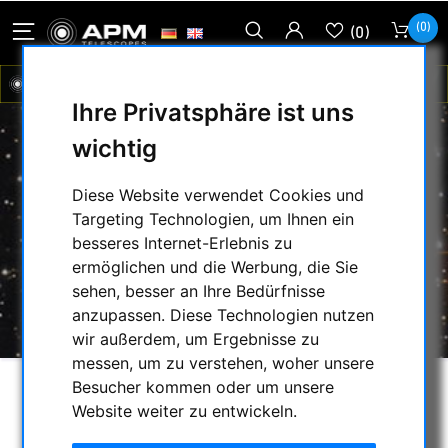
(0)
(0)
Ihre Privatsphäre ist uns
wichtig
BERLEBACH AZIMUTALE
Diese Website verwendet Cookies und
ASTROMONTIERUNG CASTOR
Targeting Technologien, um Ihnen ein
HOME
/
FOTOSTATIVE & ZUBEHÖR
/
besseres Internet-Erlebnis zu
ASTRONOMIE
/
ermöglichen und die Werbung, die Sie
BERLEBACH AZIMUTALE ASTROMONTIERUNG
sehen, besser an Ihre Bedürfnisse
CASTOR
anzupassen. Diese Technologien nutzen
wir außerdem, um Ergebnisse zu
messen, um zu verstehen, woher unsere
Besucher kommen oder um unsere
Website weiter zu entwickeln.