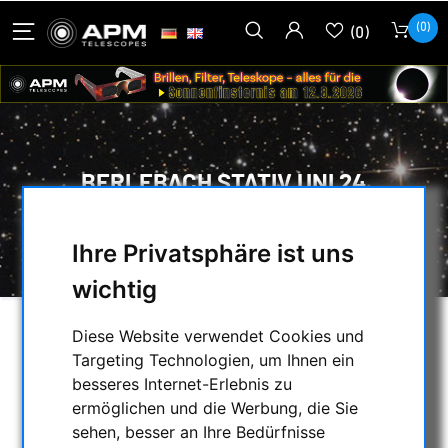
(0)
(0)
BERLEBACH STATIV UNI 24
HOME
/
FOTOSTATIVE & ZUBEHÖR
/
Ihre Privatsphäre ist uns
BERLEBACH STATIV UNI 24
wichtig
Diese Website verwendet Cookies und
Targeting Technologien, um Ihnen ein
besseres Internet-Erlebnis zu
ermöglichen und die Werbung, die Sie
sehen, besser an Ihre Bedürfnisse