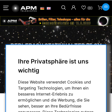
(0)
(0)
BERLEBACH STATIVHALTER 75 CM
FÜR FAHRRAD
Ihre Privatsphäre ist uns
HOME
/
FOTOSTATIVE & ZUBEHÖR
/
wichtig
ZUBEHÖR
/
BERLEBACH STATIVHALTER 75 CM FÜR
FAHRRAD
Diese Website verwendet Cookies und
Targeting Technologien, um Ihnen ein
besseres Internet-Erlebnis zu
ermöglichen und die Werbung, die Sie
sehen, besser an Ihre Bedürfnisse