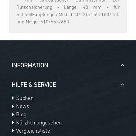
- mit eingelassener Gummischnur zur
Rutschsicherung - Länge: 40 mm - für
Schnellkupplungen Mod. 110/130/150/153/160
und Neiger 510/553/653
INFORMATION
HILFE & SERVICE
Suchen
News
Blog
Kürzlich angesehen
Vergleichsliste