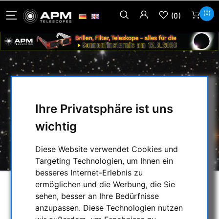
(0)
(0)
BERLEBACH WECHSELPLATTE
050/40 MM UNIQ/C-KOMPATIBEL
Ihre Privatsphäre ist uns
wichtig
HOME
/
FOTOSTATIVE & ZUBEHÖR
/
BERLEBACH WECHSELPLATTE 050/40 MM
UNIQ/C-KOMPATIBEL
Diese Website verwendet Cookies und
Targeting Technologien, um Ihnen ein
besseres Internet-Erlebnis zu
ermöglichen und die Werbung, die Sie
sehen, besser an Ihre Bedürfnisse
anzupassen. Diese Technologien nutzen