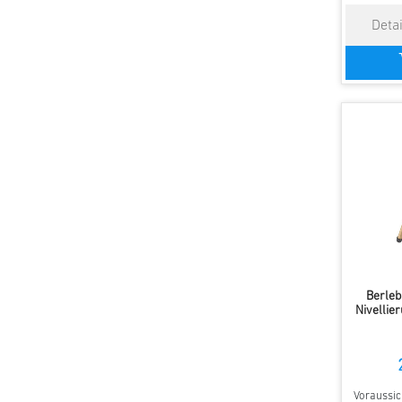
Berleb
Nivellie
Voraussich