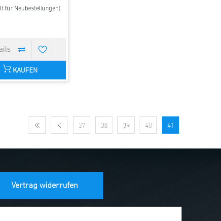
lt für Neubestellungen)
KAUFEN
37
38
39
40
41
Vertrag widerrufen