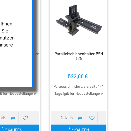
 Ihnen
 Sie
 nutzen
unsere
 Stativfußspitzenhalter
Parallelschienenhalter PSH
 Stativwagen Astro
126
168,00 €
523,00 €
chtliche Lieferzeit : 1-4
Voraussichtliche Lieferzeit : 1-4
lt für Neubestellungen)
Tage (gilt für Neubestellungen)
KAUFEN
KAUFEN