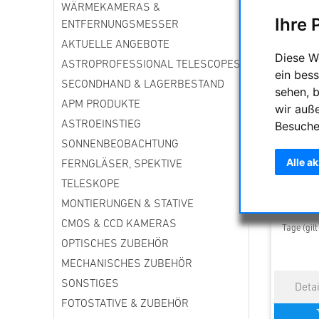
WÄRMEKAMERAS &
Ihre 
ENTFERNUNGSMESSER
AKTUELLE ANGEBOTE
Diese W
ASTROPROFESSIONAL TELESCOPES
ein bess
SECONDHAND & LAGERBESTAND
sehen, 
APM PRODUKTE
wir auß
Besuche
ASTROEINSTIEG
[320281/
055/57 Un
SONNENBEOBACHTUNG
Alle a
FERNGLÄSER, SPEKTIVE
TELESKOPE
MONTIERUNGEN & STATIVE
Voraussich
CMOS & CCD KAMERAS
Tage (gil
OPTISCHES ZUBEHÖR
MECHANISCHES ZUBEHÖR
SONSTIGES
FOTOSTATIVE & ZUBEHÖR