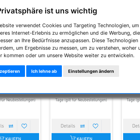
Privatsphäre ist uns wichtig
ebsite verwendet Cookies und Targeting Technologien, um
eres Internet-Erlebnis zu ermöglichen und die Werbung, die
besser an Ihre Bedürfnisse anzupassen. Diese Technologien
erdem, um Ergebnisse zu messen, um zu verstehen, woher 
r kommen oder um unsere Website weiter zu entwickeln.
SSN] Wechselplatte
Parallelhalter Querschiene
Flexibler
iQ/C-kompatibel für
044-227 mm
für
Sun Sniper
kzeptieren
Ich lehne ab
Einstellungen ändern
42,00 €
379,00 €
tliche Lieferzeit : 1-4
Voraussichtliche Lieferzeit : 1-4
Voraussi
t für Neubestellungen)
Tage (gilt für Neubestellungen)
Tage (gi
KAUFEN
KAUFEN