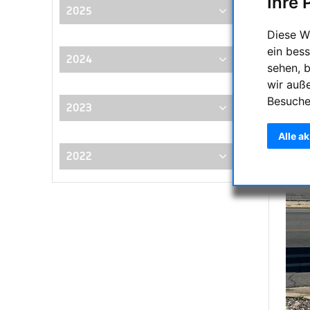
Ihre 
2025
Heutig
Diese W
ein bess
2024
sehen, 
wir auß
Besuche
2023
Alle a
2022