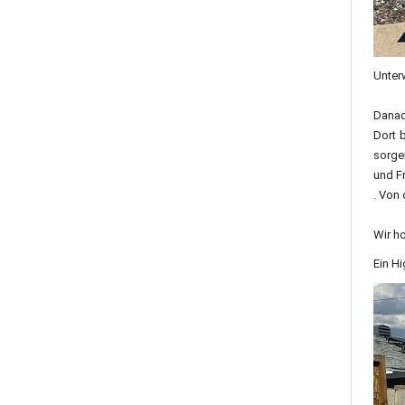
Unterw
Danac
Dort 
sorge
und Fr
. Von
Wir ho
Ein H