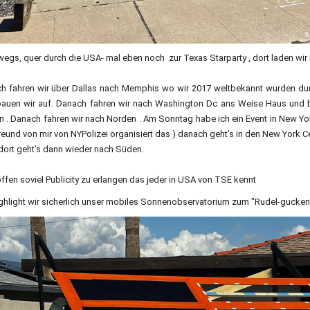
egs, quer durch die USA- mal eben noch zur Texas Starparty , dort laden wir 
h fahren wir über Dallas nach Memphis wo wir 2017 weltbekannt wurden du
bauen wir auf. Danach fahren wir nach Washington Dc ans Weise Haus und b
n . Danach fahren wir nach Norden . Am Sonntag habe ich ein Event in New Yo
eund von mir von NYPolizei organisiert das ) danach geht’s in den New York Cen
 dort geht’s dann wieder nach Süden.
ffen soviel Publicity zu erlangen das jeder in USA von TSE kennt
ighlight wir sicherlich unser mobiles Sonnenobservatorium zum "Rudel-gucken