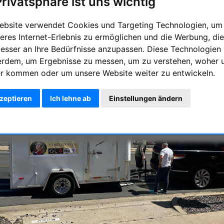
Privatsphäre ist uns wichtig
e Fahrt von Phoenix in Arizona nach EL Paso in Texas
ebsite verwendet Cookies und Targeting Technologien, um
eres Internet-Erlebnis zu ermöglichen und die Werbung, die
besser an Ihre Bedürfnisse anzupassen. Diese Technologien
erdem, um Ergebnisse zu messen, um zu verstehen, woher 
r kommen oder um unsere Website weiter zu entwickeln.
kzeptieren
Ich lehne ab
Einstellungen ändern