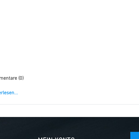
entare (0)
rlesen...