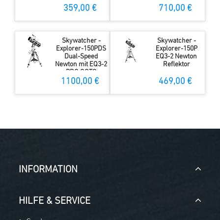
359,00 €
710,00 €
Skywatcher -
Skywatcher -
Explorer-150PDS
Explorer-150P
Dual-Speed
EQ3-2 Newton
Newton mit EQ3-2
Reflektor
PRO GOTO
Montierung
1100,00 €
469,00 €
INFORMATION
HILFE & SERVICE