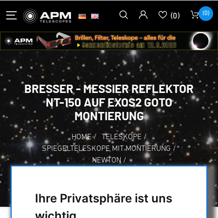
(0)
(0)
BRESSER - MESSIER REFLEKTOR
NT-150 AUF EXOS2 GOTO
MONTIERUNG
HOME
/
TELESKOPE
/
SPIEGELTELESKOPE MIT MONTIERUNG
/
NEWTON
/
BRESSER - MESSIER REFLEKTOR NT-150
AUF EXOS2 GOTO MONTIERUNG
Ihre Privatsphäre ist uns
wichtig