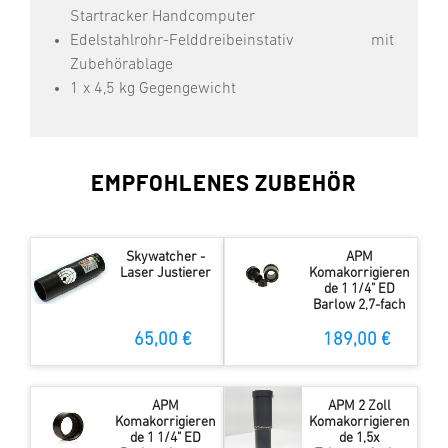
Startracker Handcomputer
Edelstahlrohr-Felddreibeinstativ mit
Zubehörablage
1 x 4,5 kg Gegengewicht
EMPFOHLENES ZUBEHÖR
Skywatcher -
APM
Laser Justierer
Komakorrigieren
de 1 1/4" ED
Barlow 2,7-fach
65,00 €
189,00 €
APM
APM 2 Zoll
Komakorrigieren
Komakorrigieren
de 1 1/4" ED
de 1,5x