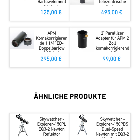
Barlowelement
Telezentrische
2,7-fach
Barlow
125,00 €
495,00 €
APM
2" Parallizer
Komakorrigieren
Adapter für APM 2
de 1 1/4" ED-
Zoll
Doppelbarlow
komakorrigierend
6,25-fach
e 1,5x
telezentrische
295,00 €
99,00 €
Barlow
ÄHNLICHE PRODUKTE
Skywatcher -
Skywatcher -
Explorer-150PL
Explorer-150PDS
EQ3-2 Newton
Dual-Speed
Reflektor
Newton mit EQ3-2
Montierung