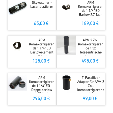
Skywatcher -
APM
Laser Justierer
Komakorrigieren
de 1 1/4" ED
Barlow 2,7-fach
65,00 €
189,00 €
APM
APM 2 Zoll
Komakorrigieren
Komakorrigieren
de 1 1/4" ED
de 1,5x
Barlowelement
Telezentrische
2,7-fach
Barlow
125,00 €
495,00 €
APM
2" Parallizer
Komakorrigieren
Adapter für APM 2
de 1 1/4" ED-
Zoll
Doppelbarlow
komakorrigierend
6,25-fach
e 1,5x
telezentrische
295,00 €
99,00 €
Barlow