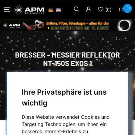
(0)
(0)
BRESSER - MESSIER REFLEKTOR
NT-150S EXOS 1
HOME
/
TELESKOPE
/
SPIEGELTELESKOPE MIT MONTIERUNG
/
Ihre Privatsphäre ist uns
NEWTON
/
BRESSER - MESSIER REFLEKTOR NT-150S
wichtig
EXOS 1
Diese Website verwendet Cookies und
Targeting Technologien, um Ihnen ein
besseres Internet-Erlebnis zu