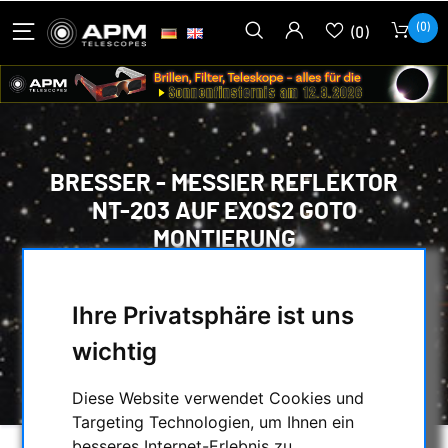
(0)
(0)
BRESSER - MESSIER REFLEKTOR
NT-203 AUF EXOS2 GOTO
MONTIERUNG
HOME
/
TELESKOPE
/
SPIEGELTELESKOPE MIT MONTIERUNG
/
Ihre Privatsphäre ist uns
NEWTON
/
wichtig
BRESSER - MESSIER REFLEKTOR NT-203
AUF EXOS2 GOTO MONTIERUNG
Diese Website verwendet Cookies und
Targeting Technologien, um Ihnen ein
besseres Internet-Erlebnis zu