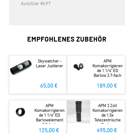
AutoStar #497
EMPFOHLENES ZUBEHÖR
Skywatcher -
APM
Laser Justierer
Komakorrigieren
de 1 1/4" ED
Barlow 2,7-fach
65,00 €
189,00 €
APM
APM 2 Zoll
Komakorrigieren
Komakorrigieren
de 1 1/4" ED
de 1,5x
Barlowelement
Telezentrische
2,7-fach
Barlow
125,00 €
495,00 €