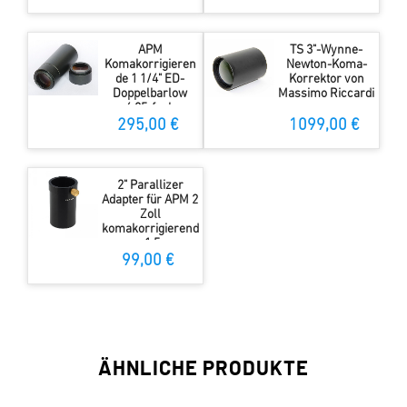
APM
TS 3"-Wynne-
Komakorrigieren
Newton-Koma-
de 1 1/4" ED-
Korrektor von
Doppelbarlow
Massimo Riccardi
6,25-fach
295,00 €
1099,00 €
2" Parallizer
Adapter für APM 2
Zoll
komakorrigierend
e 1,5x
telezentrische
99,00 €
Barlow
ÄHNLICHE PRODUKTE