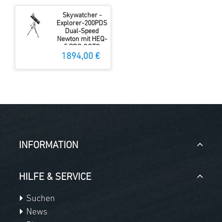
Skywatcher -
Explorer-200PDS
Dual-Speed
Newton mit HEQ-
5 PRO GOTO
Montierung
1894,00 €
INFORMATION
HILFE & SERVICE
Suchen
News