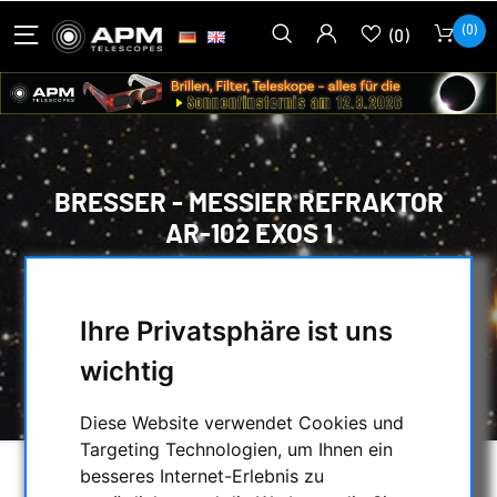
(0)
(0)
BRESSER - MESSIER REFRAKTOR
AR-102 EXOS 1
HOME
/
TELESKOPE
/
LINSENTELESKOPE MIT MONTIERUNG
/
Ihre Privatsphäre ist uns
ACHROMATEN
/
BRESSER - MESSIER REFRAKTOR AR-102
wichtig
EXOS 1
Diese Website verwendet Cookies und
Targeting Technologien, um Ihnen ein
besseres Internet-Erlebnis zu