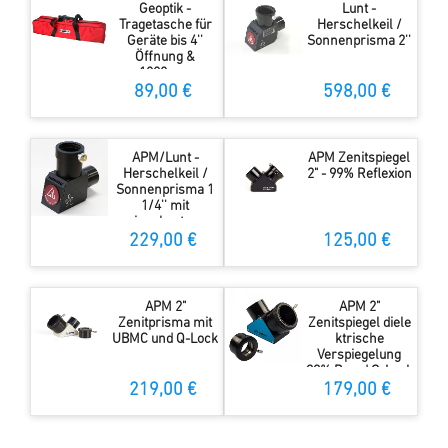
Geoptik -
Lunt -
Tragetasche für
Herschelkeil /
Geräte bis 4''
Sonnenprisma 2''
Öffnung &
1000mm
Brennweite
89,00 €
598,00 €
APM/Lunt -
APM Zenitspiegel
Herschelkeil /
2" - 99% Reflexion
Sonnenprisma 1
1/4'' mit
eingebautem
ND3.0 Filter
229,00 €
125,00 €
APM 2"
APM 2"
Zenitprisma mit
Zenitspiegel diele
UBMC und Q-Lock
ktrische
Verspiegelung
99% R und Q-Lock
219,00 €
179,00 €