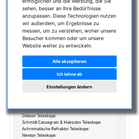
ermöglichen und die Werbung, die Sie
NACHTSICHTGERÄTE , WÄRMEKAMERAS &
sehen, besser an Ihre Bedürfnisse
ENTFERNUNGSMESSER
anzupassen. Diese Technologien nutzen
AKTUELLE ANGEBOTE
wir außerdem, um Ergebnisse zu
ASTROPROFESSIONAL TELESCOPES
messen, um zu verstehen, woher unsere
Besucher kommen oder um unsere
SECONDHAND & LAGERBESTAND
Website weiter zu entwickeln.
Lagerliste
Sonstiges:
Uhren/Lampen:
Alle akzeptieren
Einzeloptiken & Bauteile:
Apochromatische Linsen in Fassung, 3-Linser:
Ich lehne ab
Achromatische Refraktoren, opt. Tubus:
Apochromatische Refraktoren, 2-Linser, opt. Tuben:
Einstellungen ändern
Apochromatische Refraktoren, 3-Linser, opt. Tuben:
Maksutov-Cassegarin & RC-Teleskope, optische
Tuben
Newton / Maksutov-Newton , opt. Tuben:
Dobson Teleskope:
Schmidt Cassegrain & Maksutov Teleskope
Achromatische Refraktor Teleskope:
Newton Teleskope: