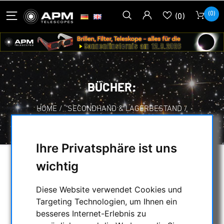
(0)
(0)
BÜCHER:
HOME
/
SECONDHAND & LAGERBESTAND
/
LAGERLISTE
/
BÜCHER:
Ihre Privatsphäre ist uns
wichtig
AUSWAHL
Diese Website verwendet Cookies und
Targeting Technologien, um Ihnen ein
KATEGORIEN
besseres Internet-Erlebnis zu