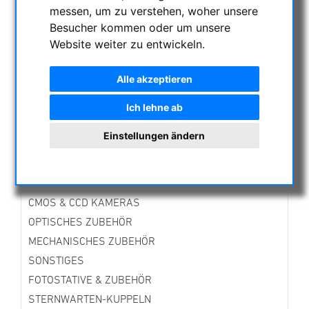
messen, um zu verstehen, woher unsere
ENTFERNUNGSMESSER
Besucher kommen oder um unsere
AKTUELLE ANGEBOTE
Website weiter zu entwickeln.
ASTROPROFESSIONAL TELESCOPES
SECONDHAND & LAGERBESTAND
Alle akzeptieren
APM PRODUKTE
ASTROEINSTIEG
Ich lehne ab
SONNENBEOBACHTUNG
Einstellungen ändern
FERNGLÄSER, SPEKTIVE
TELESKOPE
MONTIERUNGEN & STATIVE
CMOS & CCD KAMERAS
OPTISCHES ZUBEHÖR
MECHANISCHES ZUBEHÖR
SONSTIGES
FOTOSTATIVE & ZUBEHÖR
STERNWARTEN-KUPPELN