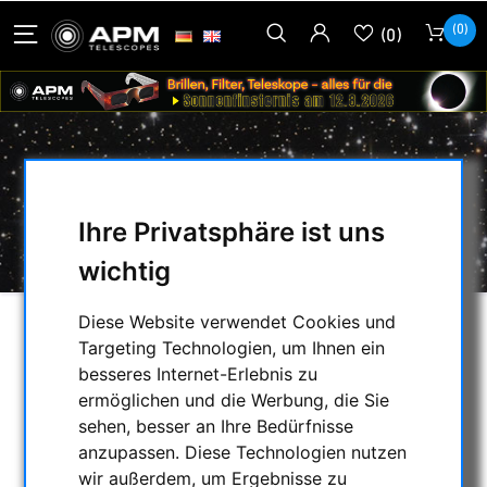
(0)
(0)
PRODUKTE MARKIERT MIT 'CHIP D=
Ihre Privatsphäre ist uns
28'
wichtig
Diese Website verwendet Cookies und
AUSWAHL
Targeting Technologien, um Ihnen ein
besseres Internet-Erlebnis zu
ermöglichen und die Werbung, die Sie
sehen, besser an Ihre Bedürfnisse
KATEGORIEN
anzupassen. Diese Technologien nutzen
wir außerdem, um Ergebnisse zu
NACHTSICHTGERÄTE , WÄRMEKAMERAS &