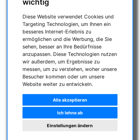
wichtig
AKTUELLE ANGEBOTE
ASTROPROFESSIONAL TELESCOPES
Diese Website verwendet Cookies und
SECONDHAND & LAGERBESTAND
Targeting Technologien, um Ihnen ein
APM PRODUKTE
besseres Internet-Erlebnis zu
ermöglichen und die Werbung, die Sie
ASTROEINSTIEG
sehen, besser an Ihre Bedürfnisse
SONNENBEOBACHTUNG
anzupassen. Diese Technologien nutzen
FERNGLÄSER, SPEKTIVE
wir außerdem, um Ergebnisse zu
TELESKOPE
messen, um zu verstehen, woher unsere
MONTIERUNGEN & STATIVE
Besucher kommen oder um unsere
CMOS & CCD KAMERAS
Website weiter zu entwickeln.
OPTISCHES ZUBEHÖR
Alle akzeptieren
MECHANISCHES ZUBEHÖR
SONSTIGES
Ich lehne ab
FOTOSTATIVE & ZUBEHÖR
Einstellungen ändern
STERNWARTEN-KUPPELN