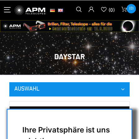
(0)
(0)
DAYSTAR
AUSWAHL
KATEGORIEN
NACHTSICHTGERÄTE , WÄRMEKAMERAS &
Ihre Privatsphäre ist uns
ENTFERNUNGSMESSER